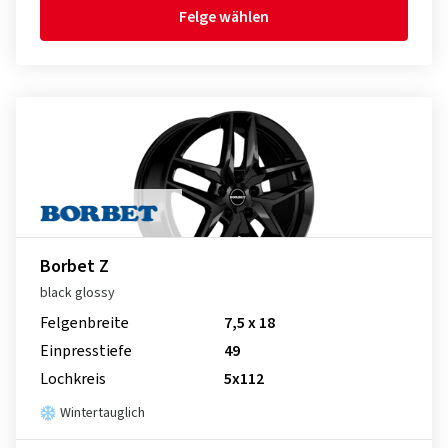
Felge wählen
Borbet Z
black glossy
Felgenbreite
7,5 x 18
Einpresstiefe
49
Lochkreis
5x112
Wintertauglich