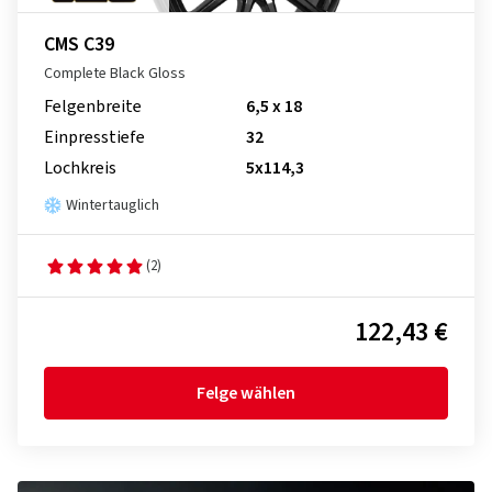
CMS C39
Complete Black Gloss
Felgenbreite
6,5 x 18
Einpresstiefe
32
Lochkreis
5x114,3
Wintertauglich
(2)
122,43 €
Felge wählen