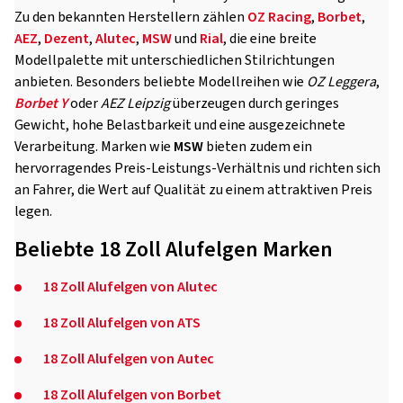
Zu den bekannten Herstellern zählen
OZ Racing
,
Borbet
,
AEZ
,
Dezent
,
Alutec
,
MSW
und
Rial
, die eine breite
Modellpalette mit unterschiedlichen Stilrichtungen
anbieten. Besonders beliebte Modellreihen wie
OZ Leggera
,
Borbet Y
oder
AEZ Leipzig
überzeugen durch geringes
Gewicht, hohe Belastbarkeit und eine ausgezeichnete
Verarbeitung. Marken wie
MSW
bieten zudem ein
hervorragendes Preis-Leistungs-Verhältnis und richten sich
an Fahrer, die Wert auf Qualität zu einem attraktiven Preis
legen.
Beliebte 18 Zoll Alufelgen Marken
18 Zoll Alufelgen von Alutec
18 Zoll Alufelgen von ATS
18 Zoll Alufelgen von Autec
18 Zoll Alufelgen von Borbet