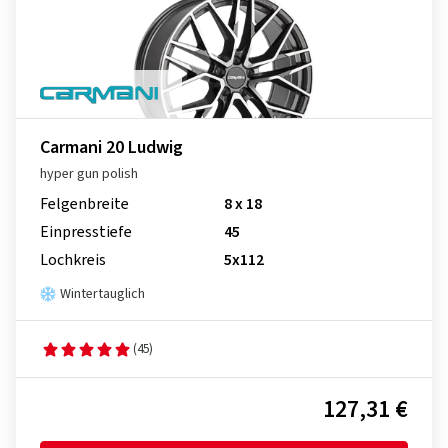
Carmani 20 Ludwig
hyper gun polish
Felgenbreite
8 x 18
Einpresstiefe
45
Lochkreis
5x112
Wintertauglich
(45)
127,31 €