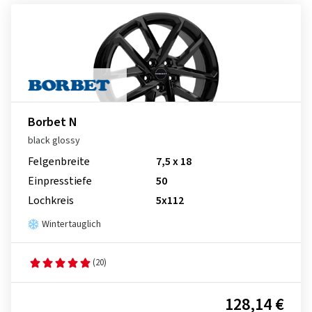
Borbet N
black glossy
Felgenbreite
7,5 x 18
Einpresstiefe
50
Lochkreis
5x112
Wintertauglich
(20)
128,14 €