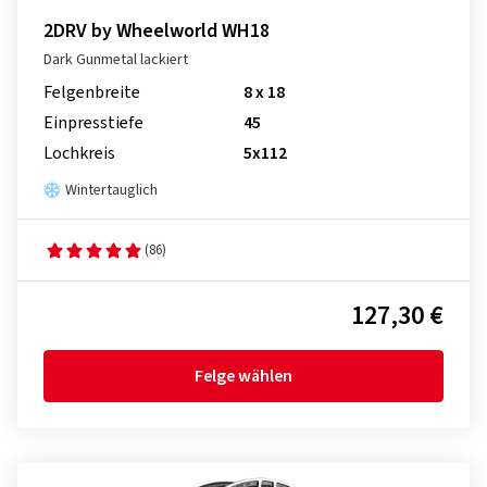
2DRV by Wheelworld WH18
Dark Gunmetal lackiert
Felgenbreite
8 x 18
Einpresstiefe
45
Lochkreis
5x112
Wintertauglich
(86)
127,30 €
Felge wählen