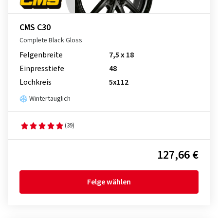
CMS C30
Complete Black Gloss
Felgenbreite
7,5 x 18
Einpresstiefe
48
Lochkreis
5x112
Wintertauglich
(39)
127,66 €
Felge wählen