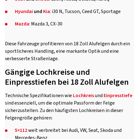
Hyundai
und
Kia
: i30 N, Tucson, Ceed GT, Sportage
Mazda
: Mazda 3, CX-30
Diese Fahrzeuge profitieren von 18 Zoll Alufelgen durch ein
sportlicheres Handling, eine markante Optik und eine
verbesserte Straßenlage.
Gängige Lochkreise und
Einpresstiefen bei 18 Zoll Alufelgen
Technische Spezifikationen wie
Lochkreis
und
Einpresstiefe
sind essenziell, um die optimale Passform der Felge
sicherzustellen. Zu den häufigsten Lochkreisen in dieser
Felgengröße gehören:
5×112
weit verbreitet bei Audi, VW, Seat, Skoda und
Mercedes-Benz