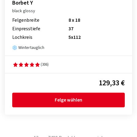
Borbet Y
black glossy
Felgenbreite
8 x 18
Einpresstiefe
37
Lochkreis
5x112
Wintertauglich
(306)
129,33 €
Felge wählen