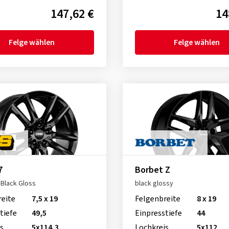
147,62 €
14
Felge wählen
Felge wählen
7
Borbet Z
Black Gloss
black glossy
reite
7,5 x 19
Felgenbreite
8 x 19
tiefe
49,5
Einpresstiefe
44
s
5x114,3
Lochkreis
5x112