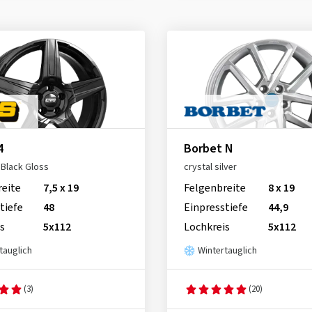
4
Borbet N
Black Gloss
crystal silver
reite
7,5 x 19
Felgenbreite
8 x 19
tiefe
48
Einpresstiefe
44,9
s
5x112
Lochkreis
5x112
tauglich
Wintertauglich
(3)
(20)