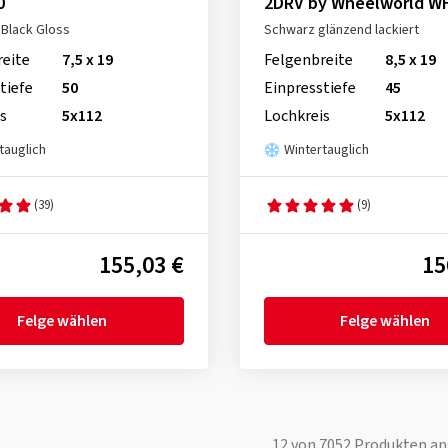
0
2DRV by Wheelworld W
Black Gloss
Schwarz glänzend lackiert
reite
7,5 x 19
Felgenbreite
8,5 x 19
tiefe
50
Einpresstiefe
45
s
5x112
Lochkreis
5x112
tauglich
Wintertauglich
(39)
(9)
155,03 €
15
Felge wählen
Felge wählen
12
von
7052
Produkten an