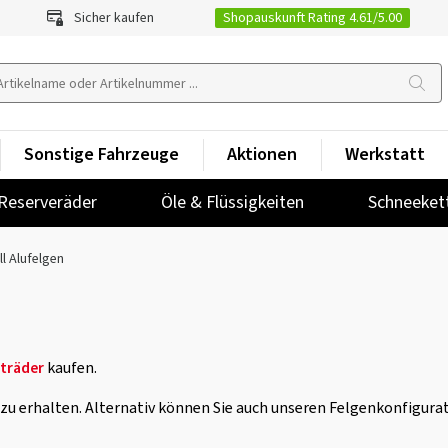
Shopauskunft Rating 4.61/5.00
Sicher kaufen
Sonstige Fahrzeuge
Aktionen
Werkstatt
Reserveräder
Öle & Flüssigkeiten
Schneeket
ll Alufelgen
träder
kaufen.
e zu erhalten. Alternativ können Sie auch unseren Felgenkonfigura