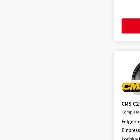
Dezent
(447)
Diewe-Wheels
(223)
Dotz
(187)
Eta-Beta
(33)
Fondmetal
(131)
GMP
(234)
itWheels
(84)
Keskin
(216)
MAK
(471)
MAM
(216)
CMS C2
Mille Miglia
(35)
Complete 
Momo
(18)
Felgenb
Motec
(69)
Einpress
MSW
(291)
Lochkrei