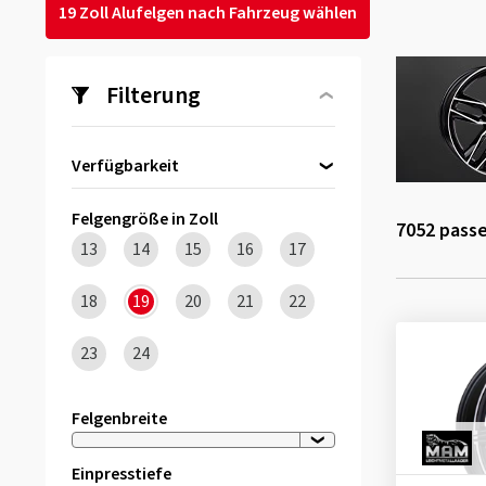
19 Zoll Alufelgen nach Fahrzeug wählen
Filterung
Verfügbarkeit
Direkt lieferbar
(214)
Felgengröße in Zoll
7052
passe
13
14
15
16
17
18
19
20
21
22
23
24
Felgenbreite
Einpresstiefe