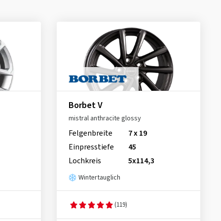
Borbet V
mistral anthracite glossy
Felgenbreite
7 x 19
Einpresstiefe
45
Lochkreis
5x114,3
Wintertauglich
(119)