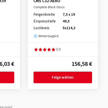
H39
CMS C32-AERO
Complete Black Gloss
Felgenbreite
7,5 x 19
Einpresstiefe
49,5
Lochkreis
5x114,3
Wintertauglich
(17)
6,03 €
156,58 €
Felge wählen
gezeigt