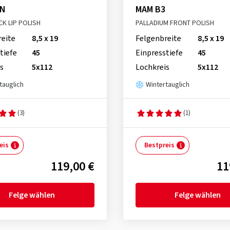
3N
MAM B3
CK LIP POLISH
PALLADIUM FRONT POLISH
reite
8,5 x 19
Felgenbreite
8,5 x 19
tiefe
45
Einpresstiefe
45
s
5x112
Lochkreis
5x112
tauglich
Wintertauglich
(3)
(1)
eis
Bestpreis
119,00 €
11
Felge wählen
Felge wählen