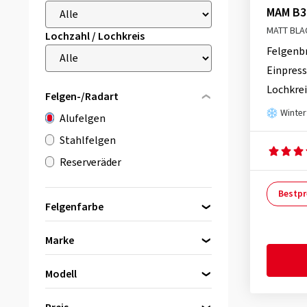
MAM B
MATT BLA
Lochzahl / Lochkreis
Felgenb
Einpress
Lochkrei
Felgen-/Radart
Winter
Alufelgen
Stahlfelgen
Reserveräder
Bestpr
Felgenfarbe
Marke
schwarz
(4659)
Modell
silber
(962)
Bitte zuerst eine Marke wählen
2DRV by Wheelworld
(227)