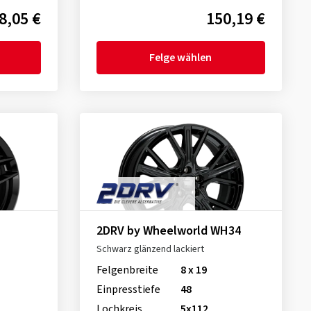
8,05 €
150,19 €
Felge wählen
2DRV by Wheelworld WH34
Schwarz glänzend lackiert
Felgenbreite
8 x 19
Einpresstiefe
48
Lochkreis
5x112