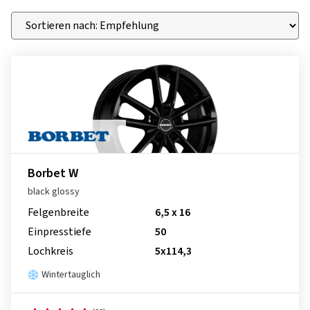
Borbet W
black glossy
Felgenbreite
6,5 x 16
Einpresstiefe
50
Lochkreis
5x114,3
Wintertauglich