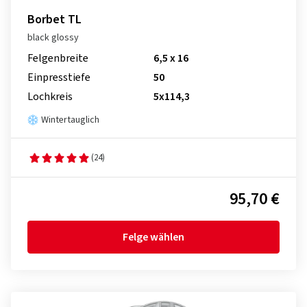
Borbet TL
black glossy
Felgenbreite
6,5 x 16
Einpresstiefe
50
Lochkreis
5x114,3
Wintertauglich
(24)
95,70 €
Felge wählen