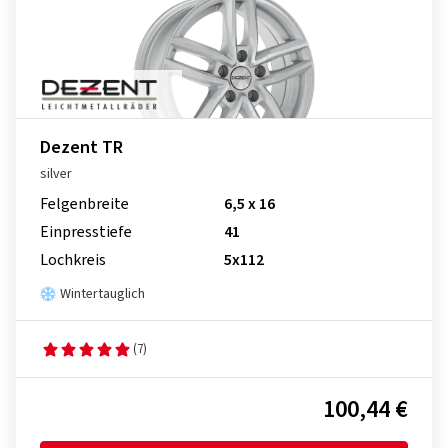
Dezent TR
silver
Felgenbreite
6,5 x 16
Einpresstiefe
41
Lochkreis
5x112
Wintertauglich
(7)
100,44 €