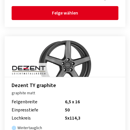
Felge wählen
Dezent TY graphite
graphite matt
Felgenbreite
6,5 x 16
Einpresstiefe
50
Lochkreis
5x114,3
Wintertauglich