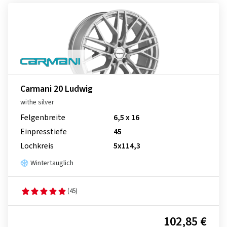
Carmani 20 Ludwig
withe silver
Felgenbreite
6,5 x 16
Einpresstiefe
45
Lochkreis
5x114,3
Wintertauglich
(45)
102,85 €