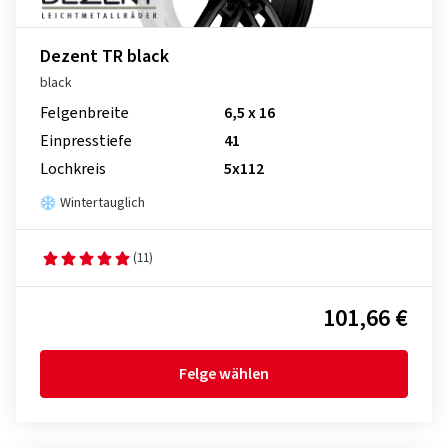
Dezent TR black
black
Felgenbreite
6,5 x 16
Einpresstiefe
41
Lochkreis
5x112
Wintertauglich
(11)
101,66 €
Felge wählen