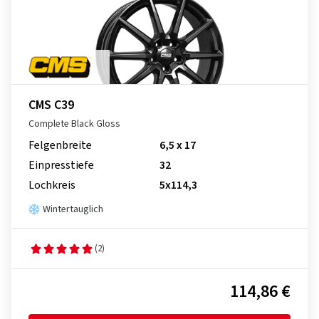
CMS C39
Complete Black Gloss
Felgenbreite
6,5 x 17
Einpresstiefe
32
Lochkreis
5x114,3
Wintertauglich
(2)
114,86 €