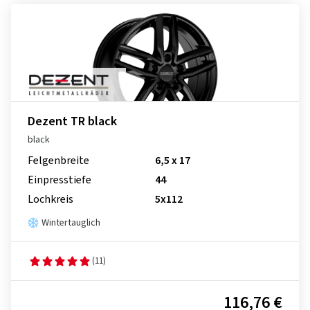
Dezent TR black
black
Felgenbreite
6,5 x 17
Einpresstiefe
44
Lochkreis
5x112
Wintertauglich
(11)
116,76 €