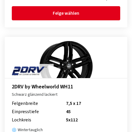
Felge wählen
2DRV by Wheelworld WH11
Schwarz glänzend lackiert
Felgenbreite
7,5 x 17
Einpresstiefe
45
Lochkreis
5x112
Wintertauglich