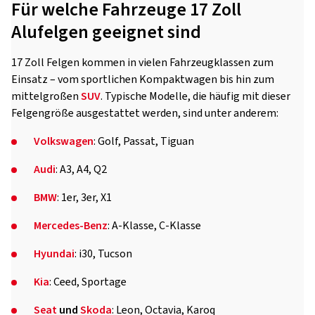
Für welche Fahrzeuge 17 Zoll
Alufelgen geeignet sind
17 Zoll Felgen kommen in vielen Fahrzeugklassen zum
Einsatz – vom sportlichen Kompaktwagen bis hin zum
mittelgroßen
SUV
. Typische Modelle, die häufig mit dieser
Felgengröße ausgestattet werden, sind unter anderem:
Volkswagen
: Golf, Passat, Tiguan
Audi
: A3, A4, Q2
BMW
: 1er, 3er, X1
Mercedes-Benz
: A-Klasse, C-Klasse
Hyundai
: i30, Tucson
Kia
: Ceed, Sportage
Seat
und
Skoda
: Leon, Octavia, Karoq