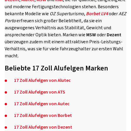
und moderne Fertigungstechnologien stehen. Besonders
bekannte Modelle wie
OZ Superturismo
,
Borbet LV4
oder
AEZ
Porto
erfreuen sich großer Beliebtheit, da sie ein
ausgewogenes Verhältnis aus Stabilität, Gewicht und
ansprechender Optik bieten. Marken wie
MSW
oder
Dezent
überzeugen zudem mit einem attraktiven Preis-Leistungs-
Verhältnis, was sie für viele Fahrzeughalter zur ersten Wahl
macht.
Beliebte 17 Zoll Alufelgen Marken
17 Zoll Alufelgen von Alutec
17 Zoll Alufelgen von ATS
17 Zoll Alufelgen von Autec
17 Zoll Alufelgen von Borbet
17 Zoll Alufelgen von Dezent