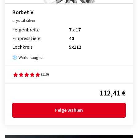
Borbet V
crystal silver
Felgenbreite
7 x 17
Einpresstiefe
40
Lochkreis
5x112
Wintertauglich
(119)
112,41 €
Felge wählen