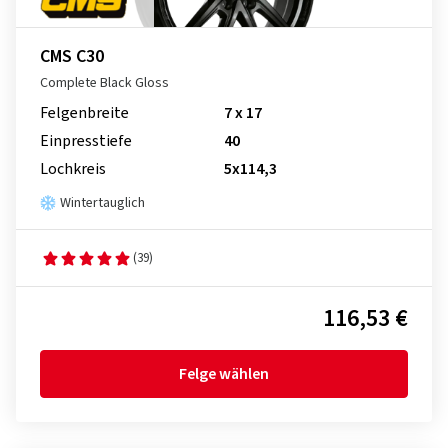
CMS C30
Complete Black Gloss
Felgenbreite
7 x 17
Einpresstiefe
40
Lochkreis
5x114,3
Wintertauglich
(39)
116,53 €
Felge wählen