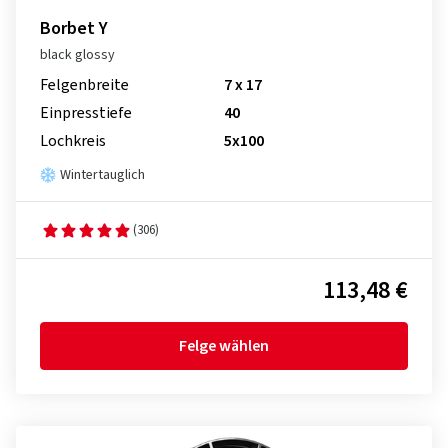
Borbet Y
black glossy
Felgenbreite
7 x 17
Einpresstiefe
40
Lochkreis
5x100
Wintertauglich
(306)
113,48 €
Felge wählen