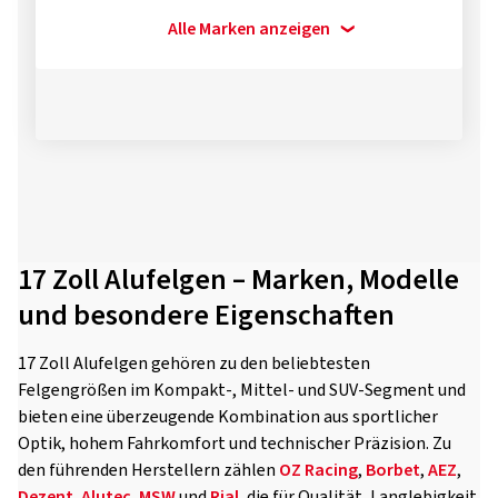
Alle Marken anzeigen
17 Zoll Alufelgen – Marken, Modelle
und besondere Eigenschaften
17 Zoll Alufelgen gehören zu den beliebtesten
Felgengrößen im Kompakt-, Mittel- und SUV-Segment und
bieten eine überzeugende Kombination aus sportlicher
Optik, hohem Fahrkomfort und technischer Präzision. Zu
den führenden Herstellern zählen
OZ Racing
,
Borbet
,
AEZ
,
Dezent
,
Alutec
,
MSW
und
Rial
, die für Qualität, Langlebigkeit