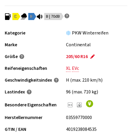
C
B
B | 70dB
Kategorie
PKW Winterreifen
Marke
Continental
Größe
205/60 R16
Reifeneigenschaften
XL
EVc
Geschwindigkeits­index
H (max. 210 km/h)
Lastindex
96 (max. 710 kg)
Besondere Eigenschaften
Herstellernummer
03559770000
GTIN / EAN
4019238084535