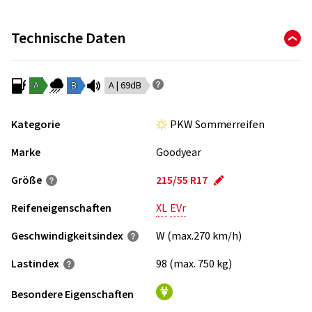
Technische Daten
A
B
A | 69dB
Kategorie
PKW Sommerreifen
Marke
Goodyear
Größe
215/55 R17
Reifeneigenschaften
XL
EVr
Geschwindigkeits­index
W (max.270 km/h)
Lastindex
98 (max. 750 kg)
Besondere Eigenschaften