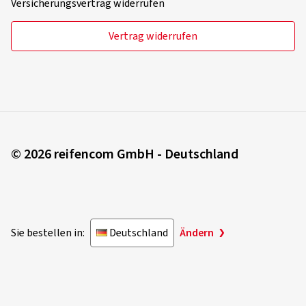
Manuel G., Deutschland
Versicherungsvertrag widerrufen
Dimension:
205/60 R16 92V
Fahrstil:
Gemischt
Vertrag widerrufen
Ø Durchschnittliche Jahresfahrleistung:
10000 km
Mehr Bewertungen anzeigen
© 2026 reifencom GmbH - Deutschland
Sie bestellen in:
Deutschland
Ändern