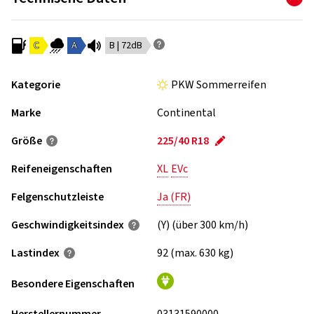
C
A
B | 72dB
Kategorie
PKW Sommerreifen
Marke
Continental
Größe
225/40 R18
Reifeneigenschaften
XL
EVc
Felgenschutzleiste
Ja (FR)
Geschwindigkeits­index
(Y) (über 300 km/h)
Lastindex
92 (max. 630 kg)
Besondere Eigenschaften