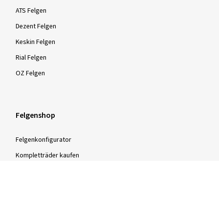
ATS Felgen
Dezent Felgen
Keskin Felgen
Rial Felgen
OZ Felgen
Felgenshop
Felgenkonfigurator
Kompletträder kaufen
16 Zoll Alufelgen
17 Zoll Alufelgen
18 Zoll Alufelgen
19 Zoll Alufelgen