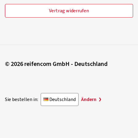
Dimension:
255/35 ZR19 (96Y)
Vertrag widerrufen
Fahrstil:
Gemischt
Ø Durchschnittliche Jahresfahrleistung:
5000 km
Fahrzeugtyp:
Audi TT Roadster (8J) Facelift
06.04.2026
© 2026 reifencom GmbH - Deutschland
Verifizierter Kauf
Csaba Peter P., Schweiz
Dimension:
255/35 ZR19 (96Y)
Sie bestellen in:
Deutschland
Ändern
Mehr Bewertungen anzeigen