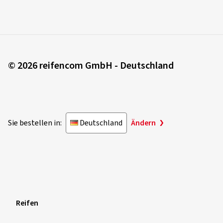
Fahrzeugtyp:
Audi TT Roadster (8J) Facelift
06.04.2026
© 2026 reifencom GmbH - Deutschland
Verifizierter Kauf
Csaba Peter P., Schweiz
Dimension:
255/35 ZR19 (96Y)
Sie bestellen in:
Deutschland
Ändern
Mehr Bewertungen anzeigen
Reifen