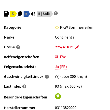
C
A
B | 72dB
Kategorie
PKW Sommerreifen
Marke
Continental
Größe
225/40 R19
Reifeneigenschaften
XL
EVc
Felgenschutzleiste
Ja (FR)
Geschwindigkeits­index
(Y) (über 300 km/h)
Lastindex
93 (max. 650 kg)
Besondere Eigenschaften
Herstellernummer
03113820000