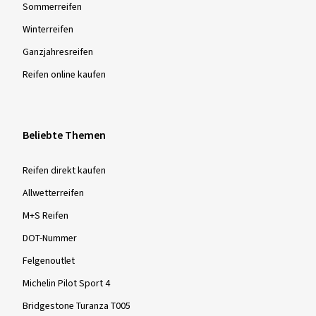
Sommer­reifen
Winter­reifen
Ganzjahres­reifen
Reifen online kaufen
Beliebte Themen
Reifen direkt kaufen
Allwetterreifen
M+S Reifen
DOT-Nummer
Felgenoutlet
Michelin Pilot Sport 4
Bridgestone Turanza T005