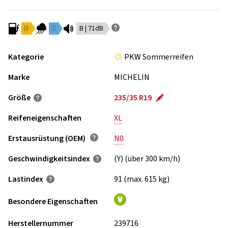
D
C
B | 71dB
Kategorie
PKW Sommerreifen
Marke
MICHELIN
Größe
235/35 R19
Reifeneigenschaften
XL
Erstausrüstung (OEM)
N0
Geschwindigkeits­index
(Y) (über 300 km/h)
Lastindex
91 (max. 615 kg)
Besondere Eigenschaften
Herstellernummer
239716