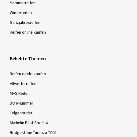
Sommer­reifen
Winter­reifen
Ganzjahres­reifen
Reifen online kaufen
Beliebte Themen
Reifen direkt kaufen
Allwetterreifen
M+S Reifen
DOT-Nummer
Felgenoutlet
Michelin Pilot Sport 4
Bridgestone Turanza T005