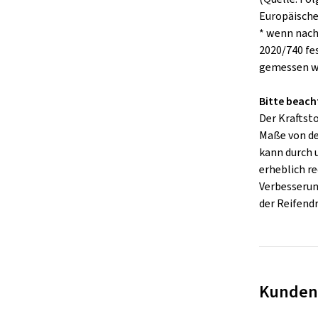
Europäisch
* wenn nach
2020/740 fe
gemessen w
Bitte beach
Der Kraftst
Maße von de
kann durch
erheblich re
Verbesserung
der Reifend
Kunden