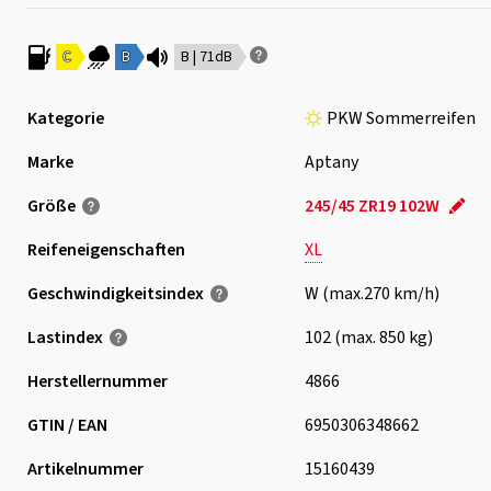
C
B
B | 71dB
Kategorie
PKW Sommerreifen
Marke
Aptany
Größe
245/45 ZR19 102W
Reifeneigenschaften
XL
Geschwindigkeits­index
W (max.270 km/h)
Lastindex
102 (max. 850 kg)
Herstellernummer
4866
GTIN / EAN
6950306348662
Artikelnummer
15160439