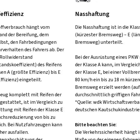
feffizienz
Nasshaftung
offverbrauch hängt vom
Die Nasshaftung ist in die Klas
and der Bereifung, dem
(kürzester Bremsweg) – E (lä
lbst, den Fahrbedingungen
Bremsweg) unterteilt.
rverhalten des Fahrers ab. Der
Rollwiderstand
Bei der Ausrüstung eines PKW 
tandskoeffizient) des Reifens
der Klasse A kann, im Vergleic
sen A (größte Effizienz) bis E
der Klasse E, bei einer Vollbr
ffizienz) eingeteilt.
80 km/h ein bis zu 18 m kürzer
Bremsweg erzielt werden (auf
rzeug komplett mit Reifen der
durchschnittlich griffigen Fah
gestattet, ist im Vergleich zu
*Quelle: wdk Wirtschaftsverba
attung mit Reifen der Klasse E
deutschen Kautschukindustrie 
uchsreduzierung von bis zu
ch. Bei Nutzfahrzeugen kann
Bitte beachten Sie:
her ausfallen.
Die Verkehrssicherheit hängt
lgenabschätzung der
Maße von der eigenen Fahrweis