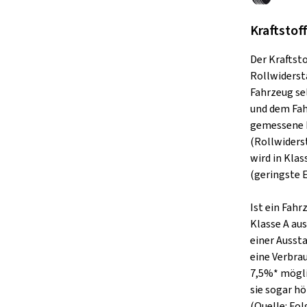
Kraftstof
Der Kraftst
Rollwiderst
Fahrzeug se
und dem Fah
gemessene 
(Rollwiders
wird in Klas
(geringste E
Ist ein Fah
Klasse A aus
einer Ausst
eine Verbra
7,5%* mögli
sie sogar hö
(Quelle: Fo