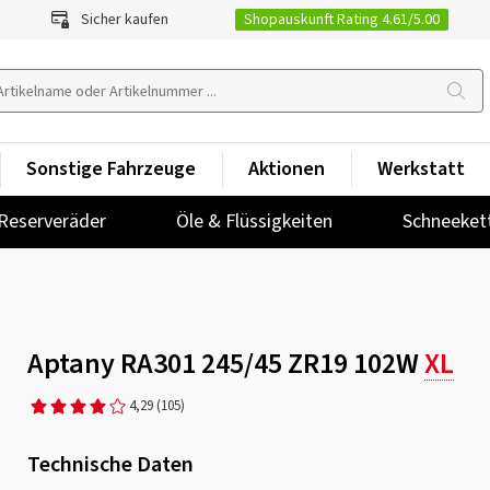
Shopauskunft Rating 4.61/5.00
Sicher kaufen
Sonstige Fahrzeuge
Aktionen
Werkstatt
Reserveräder
Öle & Flüssigkeiten
Schneeket
Aptany RA301 245/45 ZR19 102W
XL
4,29
(105)
Technische Daten