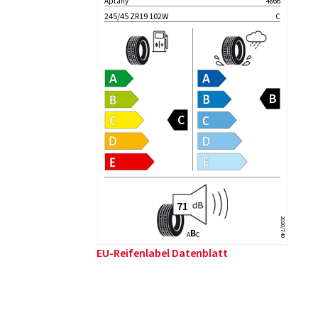
Aptany
4866
245/45 ZR19 102W
C
2020/740
B
A
C
EU-Reifenlabel Datenblatt