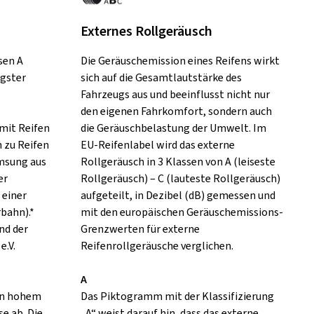
Externes Rollgeräusch
sen A
Die Geräuschemission eines Reifens wirkt
ngster
sich auf die Gesamtlautstärke des
Fahrzeugs aus und beeinflusst nicht nur
den eigenen Fahrkomfort, sondern auch
mit Reifen
die Geräuschbelastung der Umwelt. Im
h zu Reifen
EU-Reifenlabel wird das externe
emsung aus
Rollgeräusch in 3 Klassen von A (leiseste
er
Rollgeräusch) – C (lauteste Rollgeräusch)
 einer
aufgeteilt, in Dezibel (dB) gemessen und
rbahn).*
mit den europäischen Geräuschemissions-
nd der
Grenzwerten für externe
e.V.
Reifenrollgeräusche verglichen.
A
 in hohem
Das Piktogramm mit der Klassifizierung
e ab. Die
„A“ weist darauf hin, dass das externe