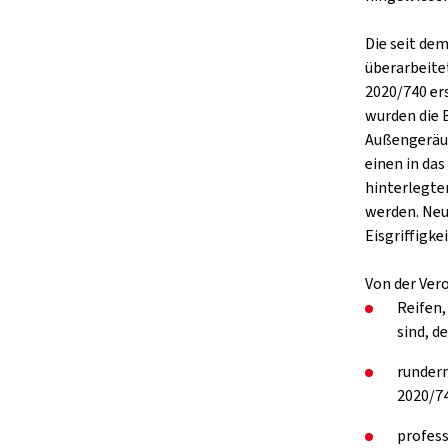
Die seit de
überarbeite
2020/740 er
wurden die 
Außengeräus
einen in da
hinterlegte
werden. Neu
Eisgriffigkei
Von der Ver
Reifen,
sind, d
rundern
2020/74
profess