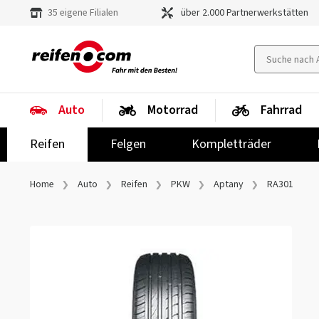
35 eigene Filialen
über 2.000 Partnerwerkstätten
Auto
Motorrad
Fahrrad
Reifen
Felgen
Kompletträder
Home
Auto
Reifen
PKW
Aptany
RA301