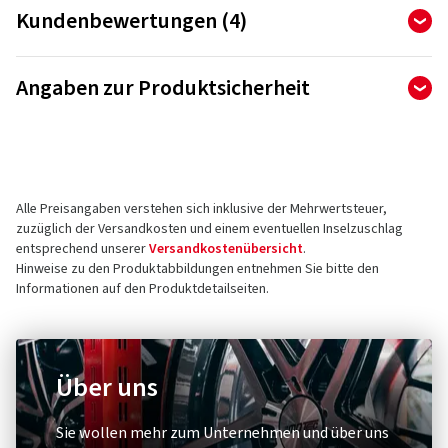
Kundenbewertungen (4)
4,75
Ø
/ 5 Sterne
Angaben zur Produktsicherheit
von insgesamt 4 Bewertungen
Hersteller
Bewertungen können nur von Kunden veröffentlicht werden,
die den Artikel
bestellt und erhalten
haben.
Borbet Vertriebs GmbH
Tratmoos 5
Alle Preisangaben verstehen sich inklusive der Mehrwertsteuer,
85467 Neuching
5 Sterne
(3)
zuzüglich der Versandkosten und einem eventuellen Inselzuschlag
Deutschland
4 Sterne
(1)
entsprechend unserer
Versandkostenübersicht
.
Hinweise zu den Produktabbildungen entnehmen Sie bitte den
3 Sterne
(0)
Kontakt für Produktsicherheit (kein
Informationen auf den Produktdetailseiten.
2 Sterne
(0)
Kundensupport)
1 Sterne
(0)
E-Mail:
info@borbet.de
Über uns
Sie wollen mehr zum Unternehmen und über uns