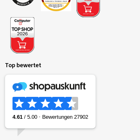
Laurent S., Frankreich
De belles jantes. Conformes aux photos. Le mécano n' a
pas eut de mal à les poser.
(Übersetzen)
Felgengröße in Zoll:
7,5x18 - ET 48 - LK 5x108
Farbe:
Diamond Black Gloss
Top bewertet