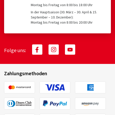
Verifizierter Kauf
Montag bis Freitag von 8:00 bis 18:00 Uhr
In der Hauptsaison (30. März – 30. April & 15.
Roman G., Deutschland
September – 10. Dezember):
Montag bis Freitag von 8:00 bis 20:00 Uhr
Sehr schicke Felgen. Schnelle Lieferung, alles
unbeschadet angekommen. Gerne wieder.
Felgengröße in Zoll:
7,5x19 - ET 50 - LK 5x114,3
Farbe:
Diamond Black Gloss
Folge uns:
Felgen montiert auf:
Winterreifen
Zahlungsmethoden
21.04.2023
Verifizierter Kauf
Matthias L., Deutschland
Felgengröße in Zoll:
8x20 - ET 38 - LK 5x114,3