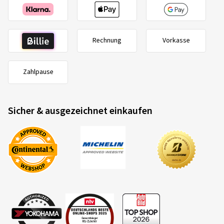
Farbe:
Complete Black Gloss
Rechnung
Vorkasse
12.12.2022
Verifizierter Kauf
Zahlpause
Stefan B., Deutschland
Sicher & ausgezeichnet einkaufen
Sehr schöne Felge zu einem angemessenen Preis.
Felgengröße in Zoll:
7,5x18 - ET 40 - LK 5x100
Farbe:
Diamond Black Gloss
15.07.2020
Verifizierter Kauf