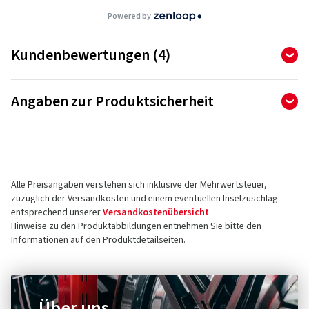
Powered by
Kundenbewertungen (4)
4,75
Ø
/ 5 Sterne
Angaben zur Produktsicherheit
von insgesamt 4 Bewertungen
Hersteller
Bewertungen können nur von Kunden veröffentlicht werden,
die den Artikel
bestellt und erhalten
haben.
CMS Automotive Trading GMBH
SAP Allee 2
Alle Preisangaben verstehen sich inklusive der Mehrwertsteuer,
68789 St Leon-Rot
5 Sterne
(3)
zuzüglich der Versandkosten und einem eventuellen Inselzuschlag
Deutschland
4 Sterne
(1)
entsprechend unserer
Versandkostenübersicht
.
Hinweise zu den Produktabbildungen entnehmen Sie bitte den
3 Sterne
(0)
Kontakt für Produktsicherheit (kein
Informationen auf den Produktdetailseiten.
2 Sterne
(0)
Kundensupport)
1 Sterne
(0)
E-Mail:
info@cms-wheels.de
Über uns