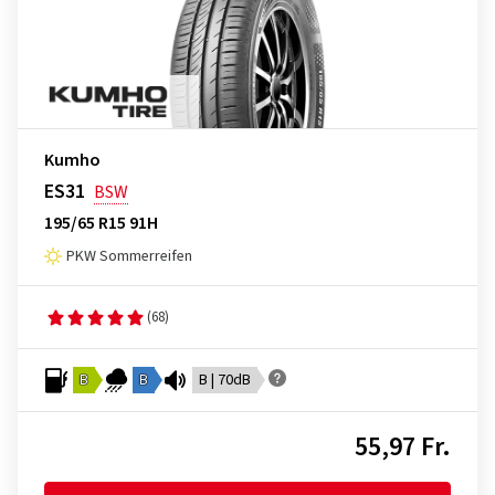
Kumho
ES31
BSW
195/65 R15 91H
PKW Sommerreifen
(68)
B
B
B | 70dB
55,97 Fr.