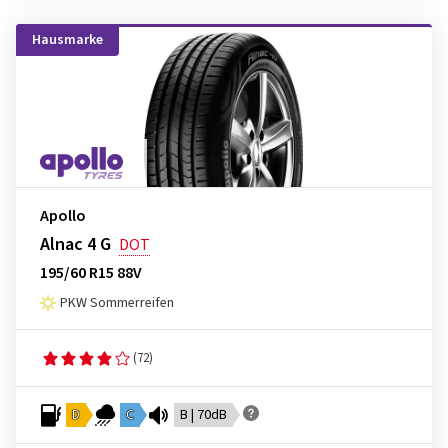
Hausmarke
Apollo
Alnac 4 G
DOT
195/60 R15 88V
PKW Sommerreifen
(72)
D
C
B | 70dB