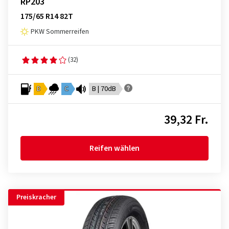
RP203
175/65 R14 82T
PKW Sommerreifen
(32)
D
C
B | 70dB
39,32 Fr.
Reifen wählen
Preiskracher