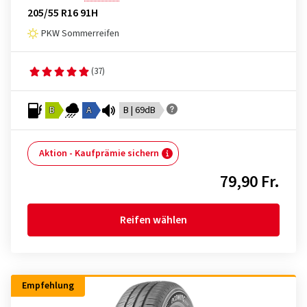
205/55 R16 91H
PKW Sommerreifen
(37)
B
A
B | 69dB
Aktion - Kaufprämie sichern
79,90 Fr.
Reifen wählen
Empfehlung