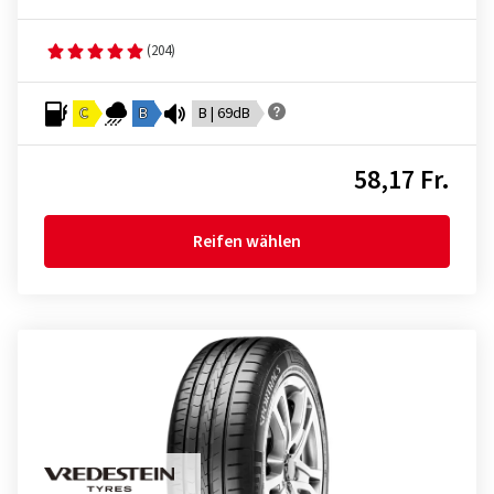
(204)
C
B
B | 69dB
58,17 Fr.
Reifen wählen