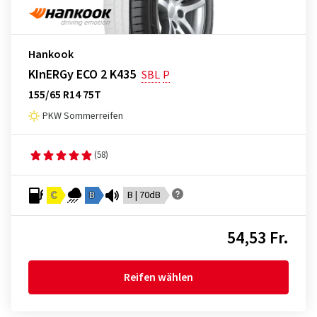
Hankook
KInERGy ECO 2 K435
SBL
P
155/65 R14 75T
PKW Sommerreifen
(58)
C
B
B | 70dB
54,53 Fr.
Reifen wählen