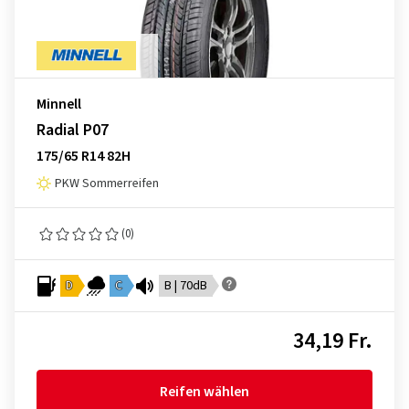
Minnell
Radial P07
175/65 R14 82H
PKW Sommerreifen
(0)
D
C
B | 70dB
34,19 Fr.
Reifen wählen