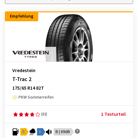
Empfehlung
Vredestein
T-Trac 2
175/65 R14 82T
PKW Sommerreifen
1 Testurteil
(83)
D
B
B | 69dB