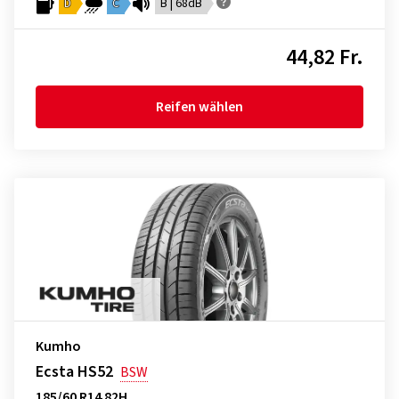
D
C
B | 68dB
44,82 Fr.
Reifen wählen
Kumho
Ecsta HS52
BSW
185/60 R14 82H