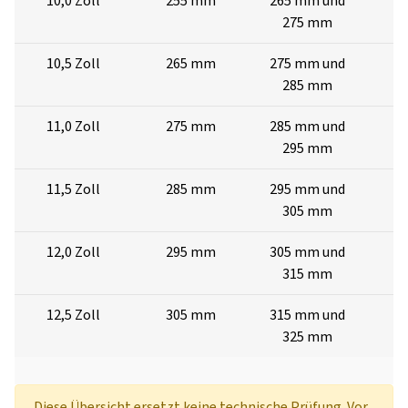
10,0 Zoll
255 mm
265 mm und
2
275 mm
10,5 Zoll
265 mm
275 mm und
2
285 mm
11,0 Zoll
275 mm
285 mm und
3
295 mm
11,5 Zoll
285 mm
295 mm und
3
305 mm
12,0 Zoll
295 mm
305 mm und
3
315 mm
12,5 Zoll
305 mm
315 mm und
3
325 mm
Diese Übersicht ersetzt keine technische Prüfung. Vor