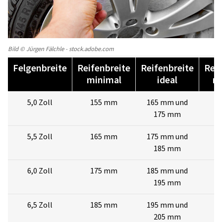
Bild © Jürgen Fälchle - stock.adobe.com
Felgenbreite
Reifenbreite
Reifenbreite
Reif
minimal
ideal
m
5,0 Zoll
155 mm
165 mm und
1
175 mm
5,5 Zoll
165 mm
175 mm und
1
185 mm
6,0 Zoll
175 mm
185 mm und
2
195 mm
6,5 Zoll
185 mm
195 mm und
2
205 mm