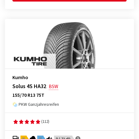
Kumho
Solus 4S HA32
BSW
155/70 R13 75T
PKW Ganzjahresreifen
(112)