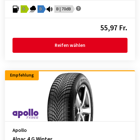
B
B
B | 70dB
55,97 Fr.
Reifen wählen
Empfehlung
Apollo
Alnac 4 G Winter