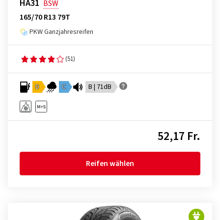
HA31
BSW
165/70 R13 79T
PKW Ganzjahresreifen
(51)
D
C
B | 71dB
52,17 Fr.
Reifen wählen