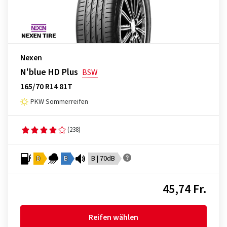
Nexen
N'blue HD Plus
BSW
165/70 R14 81T
PKW Sommerreifen
(238)
D
B
B | 70dB
45,74 Fr.
Reifen wählen