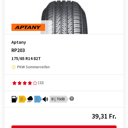
Aptany
RP203
175/65 R14 82T
PKW Sommerreifen
(32)
D
C
B | 70dB
39,31 Fr.