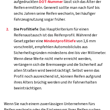
aufgedruckten
DOT-Nummer
lässt sich das Alter der
Reifen ermitteln. Generell sollte man nach fünf bis
sechs Jahren seine Reifen wechseln, bei häufiger
Fahrzeugnutzung sogar früher.
2.
Die Profiltiefe
: Das Hauptkriterium für einen
Reifenaustausch ist das Reifenprofil. Während der
Gesetzgeber eine
Mindestprofiltiefe
von 1,6 mm
vorschreibt, empfehlen Automobilclubs aus
Sicherheitsgründen mindestens drei bis vier Millimeter.
Wenn diese Werte nicht mehr erreicht werden,
verlängern sich die Bremswege und die Sicherheit auf
allen Straßen wird beeinträchtigt. Selbst wenn das
Profil noch ausreichend ist, können Reifen aufgrund
ihres Alters brüchig werden und ihr Fahrverhalten
beeinträchtigen.
Wenn Sie nach einem zuverlässigen Unternehmen fürs
Reifen wechseln oder die Einlagerung Ihrer Reifen suchen,