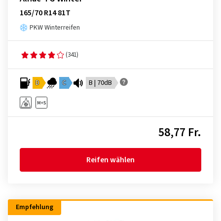
165/70 R14 81T
PKW Winterreifen
(341)
D
C
B | 70dB
58,77 Fr.
Reifen wählen
Empfehlung