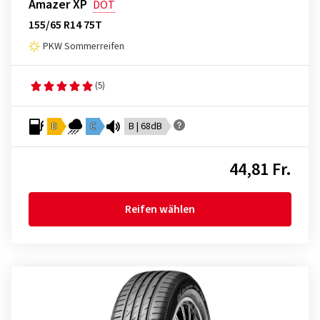
Amazer XP
DOT
155/65 R14 75T
PKW Sommerreifen
(5)
D
C
B | 68dB
44,81 Fr.
Reifen wählen