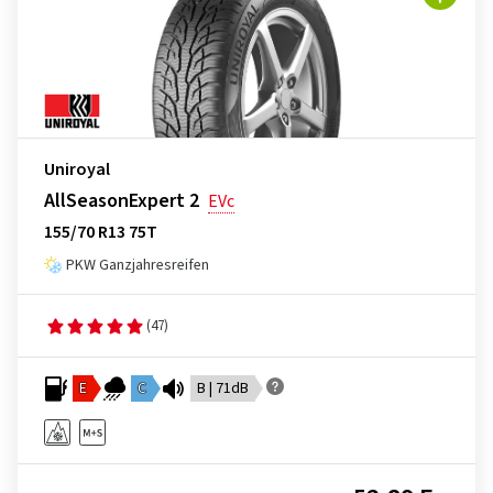
Uniroyal
AllSeasonExpert 2
EVc
155/70 R13 75T
PKW Ganzjahresreifen
(47)
E
C
B | 71dB