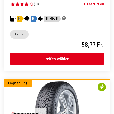
1 Testurteil
(83)
D
B
B | 69dB
Aktion
58,77 Fr.
Reifen wählen
Empfehlung