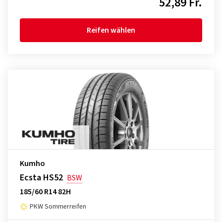
52,89 Fr.
Reifen wählen
Kumho
Ecsta HS52
BSW
185/60 R14 82H
PKW Sommerreifen