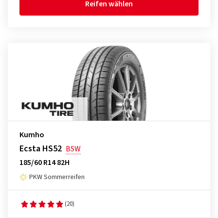
Reifen wählen
Kumho
Ecsta HS52
BSW
185/60 R14 82H
PKW Sommerreifen
(20)