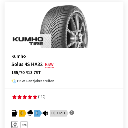
Kumho
Solus 4S HA32
BSW
155/70 R13 75T
PKW Ganzjahresreifen
(112)
D
C
B | 71dB