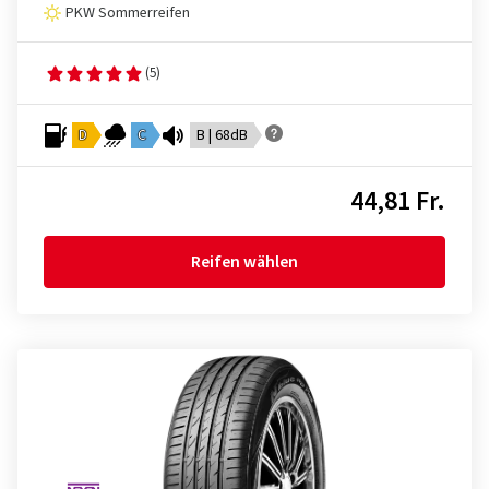
PKW Sommerreifen
(5)
D
C
B | 68dB
44,81 Fr.
Reifen wählen