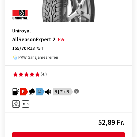
Uniroyal
AllSeasonExpert 2
EVc
155/70 R13 75T
PKW Ganzjahresreifen
(47)
E
C
B | 71dB
52,89 Fr.