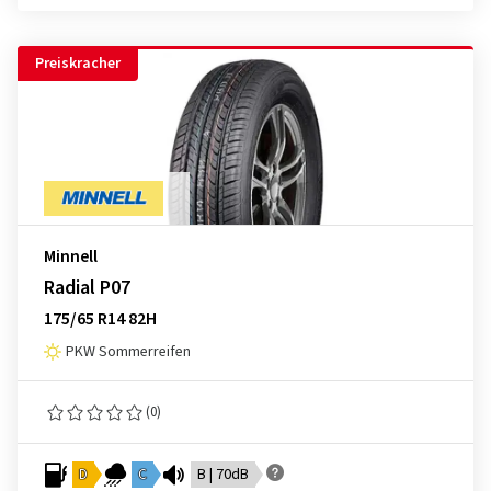
Preiskracher
Minnell
Radial P07
175/65 R14 82H
PKW Sommerreifen
(0)
D
C
B | 70dB