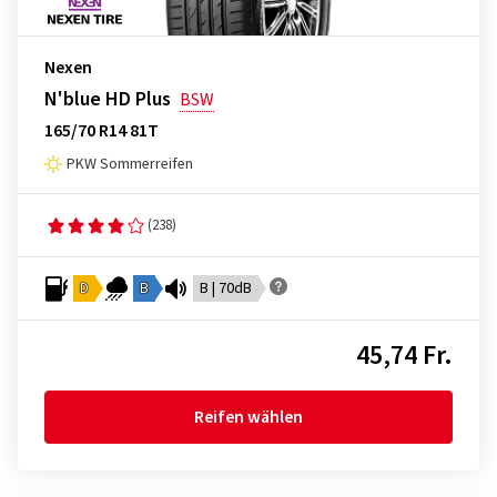
Nexen
N'blue HD Plus
BSW
165/70 R14 81T
PKW Sommerreifen
(238)
D
B
B | 70dB
45,74 Fr.
Reifen wählen