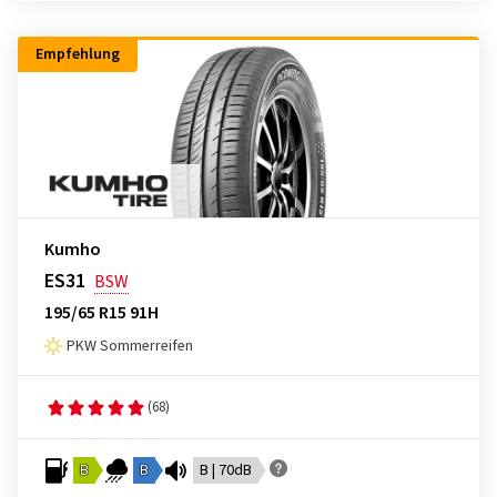
Empfehlung
Kumho
ES31
BSW
195/65 R15 91H
PKW Sommerreifen
(68)
B
B
B | 70dB