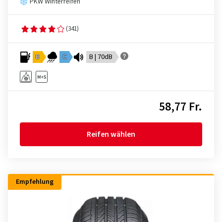
PKW Winterreifen
(341)
D
C
B | 70dB
58,77 Fr.
Reifen wählen
Empfehlung