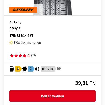
Aptany
RP203
175/65 R14 82T
PKW Sommerreifen
(32)
D
C
B | 70dB
39,31 Fr.
Reifen wählen