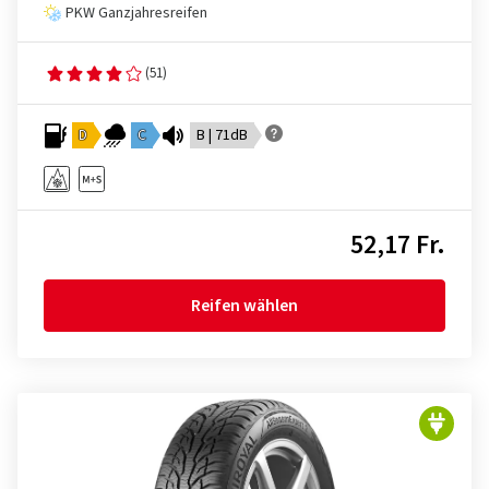
PKW Ganzjahresreifen
(51)
D
C
B | 71dB
52,17 Fr.
Reifen wählen