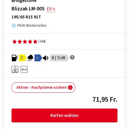
Bridgestone
Blizzak LM-005
EV-c
195/65 R15 91T
PKW Winterreifen
(344)
C
A
B | 71dB
Aktion - Kaufprämie sichern
71,95 Fr.
Reifen wählen