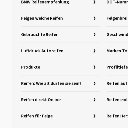
BMW Reifenempfehlung
DOT-Num
Felgen welche Reifen
Felgenbrei
Gebrauchte Reifen
Geschwind
Luftdruck Autoreifen
Marken To
Produkte
Profiltiefe
Reifen: Wie alt dürfen sie sein?
Reifen auf
Reifen direkt Online
Reifen ein
Reifen für Felge
Reifen He