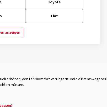
a
Toyota
vo
Fiat
ken anzeigen
rauch erhöhen, den Fahrkomfort verringern und die Bremswege ve
achten müssen.
 passen?