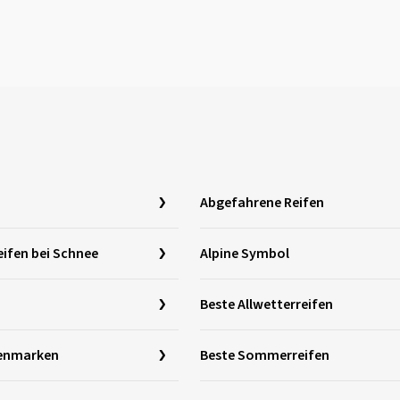
Abgefahrene Reifen
eifen bei Schnee
Alpine Symbol
Beste Allwetterreifen
fenmarken
Beste Sommerreifen