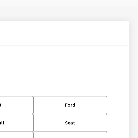
W
Ford
lt
Seat