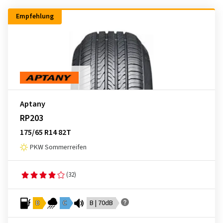
Empfehlung
Aptany
RP203
175/65 R14 82T
PKW Sommerreifen
(32)
D
C
B | 70dB