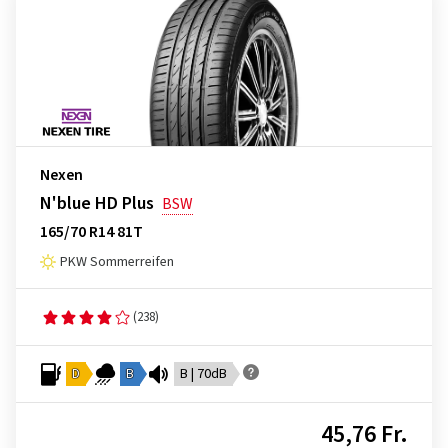
Nexen
N'blue HD Plus
BSW
165/70 R14 81T
PKW Sommerreifen
(238)
D
B
B | 70dB
45,76 Fr.