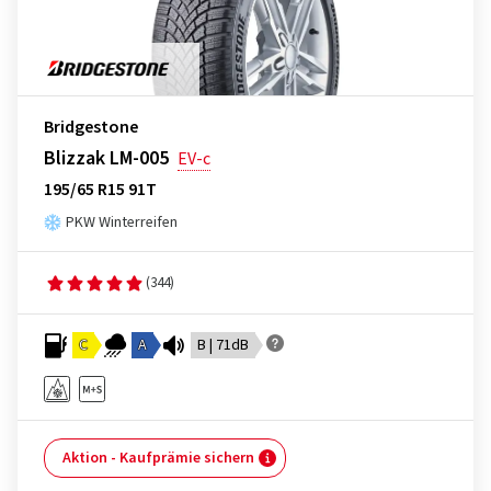
Bridgestone
Blizzak LM-005
EV-c
195/65 R15 91T
PKW Winterreifen
(344)
C
A
B | 71dB
Aktion - Kaufprämie sichern