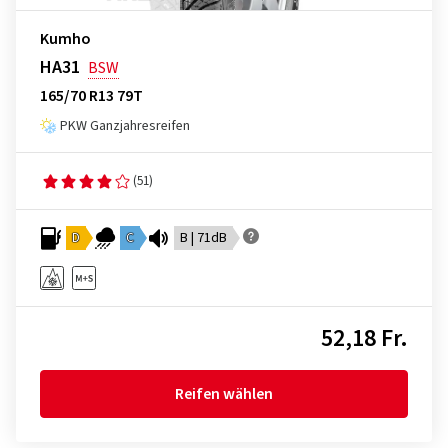
Kumho
HA31
BSW
165/70 R13 79T
PKW Ganzjahresreifen
(51)
D
C
B | 71dB
52,18 Fr.
Reifen wählen