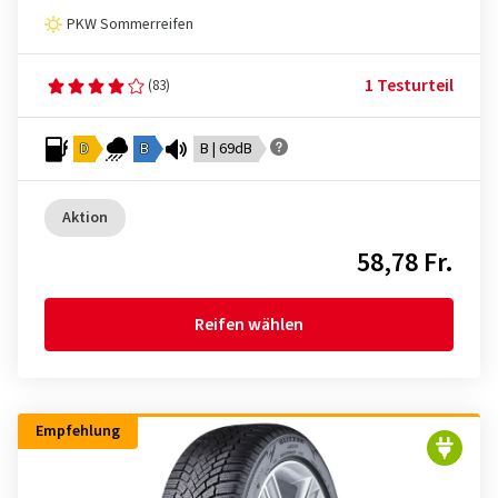
PKW Sommerreifen
1 Testurteil
(83)
D
B
B | 69dB
Aktion
58,78 Fr.
Reifen wählen
Empfehlung