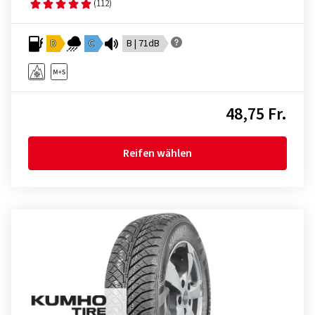
(112)
D
C
B | 71dB
48,75 Fr.
Reifen wählen