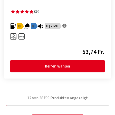
(24)
D
B
B | 71dB
53,74 Fr.
Reifen wählen
12
von
38799
Produkten angezeigt