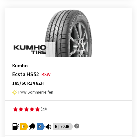
Kumho
Ecsta HS52
BSW
185/60 R14 82H
PKW Sommerreifen
(20)
D
B
B | 70dB