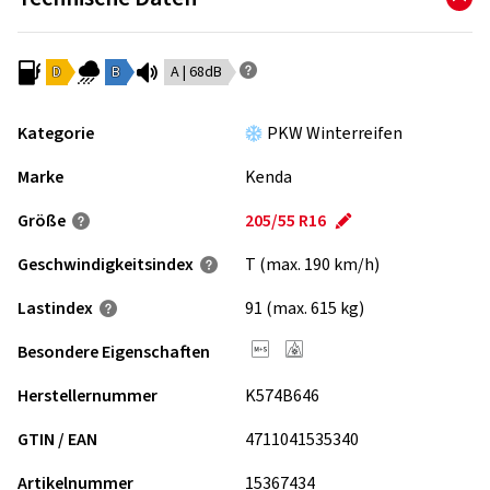
D
B
A | 68dB
Kategorie
PKW Winterreifen
Marke
Kenda
Größe
205/55 R16
Geschwindigkeits­index
T (max. 190 km/h)
Lastindex
91 (max. 615 kg)
Besondere Eigenschaften
Herstellernummer
K574B646
GTIN / EAN
4711041535340
Artikelnummer
15367434