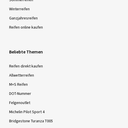
Sommer­reifen
Winter­reifen
Ganzjahres­reifen
Reifen online kaufen
Beliebte Themen
Reifen direkt kaufen
Allwetterreifen
M+S Reifen
DOT-Nummer
Felgenoutlet
Michelin Pilot Sport 4
Bridgestone Turanza T005