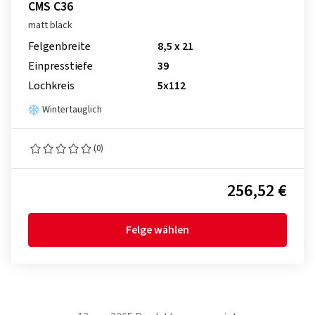
CMS C36
matt black
Felgenbreite
8,5 x 21
Einpresstiefe
39
Lochkreis
5x112
Wintertauglich
(0)
256,52 €
Felge wählen