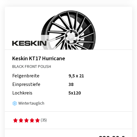
Keskin KT17 Hurricane
BLACK FRONT POLISH
Felgenbreite
9,5 x 21
Einpresstiefe
38
Lochkreis
5x120
Wintertauglich
(35)