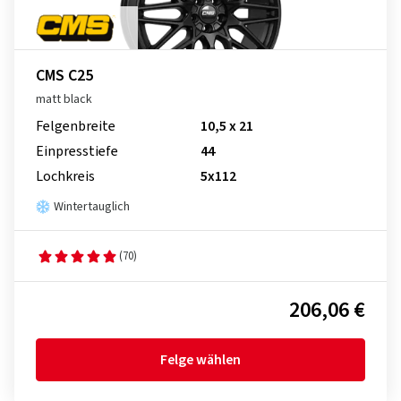
CMS C25
matt black
Felgenbreite
10,5 x 21
Einpresstiefe
44
Lochkreis
5x112
Wintertauglich
(70)
206,06 €
Felge wählen