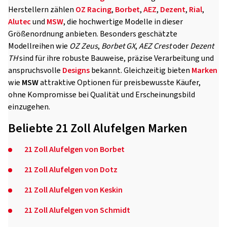
Herstellern zählen
OZ Racing
,
Borbet
,
AEZ
,
Dezent
,
Rial
,
Alutec
und
MSW
, die hochwertige Modelle in dieser
Größenordnung anbieten. Besonders geschätzte
Modellreihen wie
OZ Zeus
,
Borbet GX
,
AEZ Crest
oder
Dezent
TH
sind für ihre robuste Bauweise, präzise Verarbeitung und
anspruchsvolle
Designs
bekannt. Gleichzeitig bieten
Marken
wie
MSW
attraktive Optionen für preisbewusste Käufer,
ohne Kompromisse bei Qualität und Erscheinungsbild
einzugehen.
Beliebte 21 Zoll Alufelgen Marken
21 Zoll Alufelgen von Borbet
21 Zoll Alufelgen von Dotz
21 Zoll Alufelgen von Keskin
21 Zoll Alufelgen von Schmidt