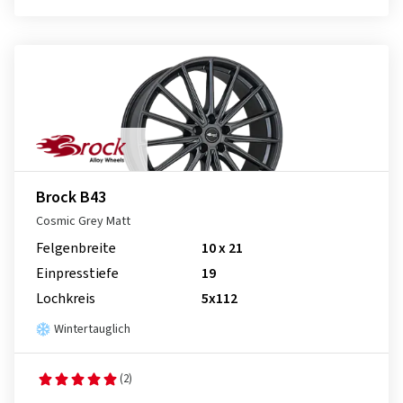
Brock B43
Cosmic Grey Matt
Felgenbreite
10 x 21
Einpresstiefe
19
Lochkreis
5x112
Wintertauglich
(2)