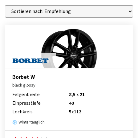
Borbet W
black glossy
Felgenbreite
8,5 x 21
Einpresstiefe
40
Lochkreis
5x112
Wintertauglich