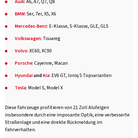
Audi
: A6, A7, Q7, Q8
BMW
: 5er, 7er, X5, X6
Mercedes-Benz
: E-Klasse, S-Klasse, GLE, GLS
Volkswagen
: Touareg
Volvo
: XC60, XC90
Porsche
: Cayenne, Macan
Hyundai
und
Kia
: EV6 GT, Ioniq 5 Topvarianten
Tesla
: Model S, Model X
Diese Fahrzeuge profitieren von 21 Zoll Alufelgen
insbesondere durch eine imposante Optik, eine verbesserte
Straßenlage und eine direkte Rückmeldung im
Fahrverhalten.