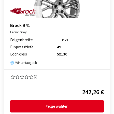
Brock B41
Ferric Grey
Felgenbreite
11 x 21
Einpresstiefe
49
Lochkreis
5x130
Wintertauglich
(0)
242,26 €
Felge wählen