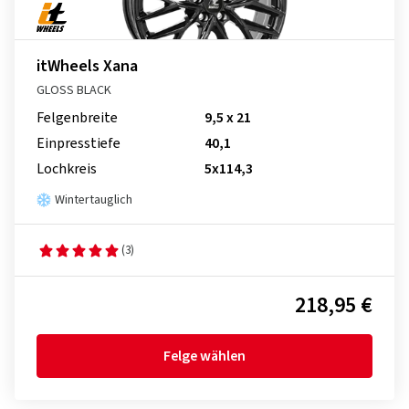
itWheels Xana
GLOSS BLACK
Felgenbreite
9,5 x 21
Einpresstiefe
40,1
Lochkreis
5x114,3
Wintertauglich
(3)
218,95 €
Felge wählen