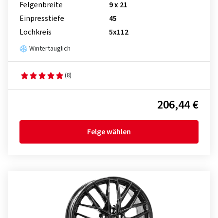
Felgenbreite
9 x 21
Einpresstiefe
45
Lochkreis
5x112
Wintertauglich
(8)
206,44 €
Felge wählen