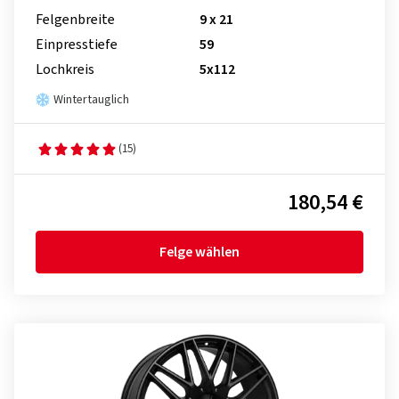
Felgenbreite
9 x 21
Einpresstiefe
59
Lochkreis
5x112
Wintertauglich
(15)
180,54 €
Felge wählen