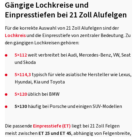
Gängige Lochkreise und
Einpresstiefen bei 21 Zoll Alufelgen
Für die korrekte Auswahl von 21 Zoll Alufelgen sind der
Lochkreis
und die Einpresstiefe von zentraler Bedeutung. Zu
den gängigen Lochkreisen gehören:
5×112
weit verbreitet bei Audi, Mercedes-Benz, VW, Seat
und Skoda
5×114,3
typisch für viele asiatische Hersteller wie Lexus,
Hyundai, Kia und Toyota
5×120
üblich bei BMW
5×130
häufig bei Porsche und einigen SUV-Modellen
Die passende
Einpresstiefe (
ET
)
liegt bei 21 Zoll Felgen
meist zwischen
ET 25 und ET 45
, abhängig von Felgenbreite,