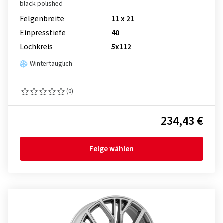
black polished
Felgenbreite
11 x 21
Einpresstiefe
40
Lochkreis
5x112
Wintertauglich
(0)
234,43 €
Felge wählen