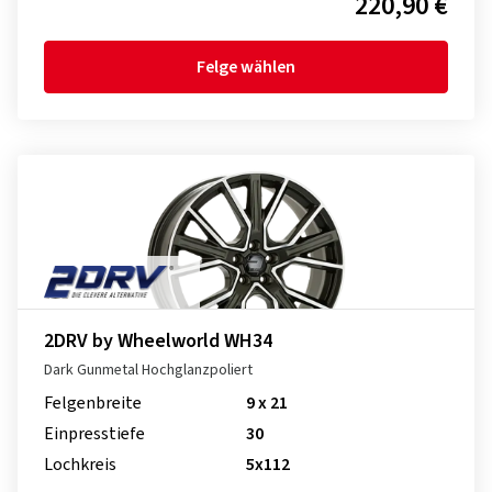
220,90 €
Felge wählen
2DRV by Wheelworld WH34
Dark Gunmetal Hochglanzpoliert
Felgenbreite
9 x 21
Einpresstiefe
30
Lochkreis
5x112