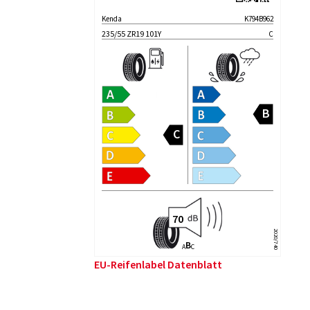
Kenda
K794B962
235/55 ZR19 101Y
C
2020/740
B
A
C
EU-Reifenlabel Datenblatt