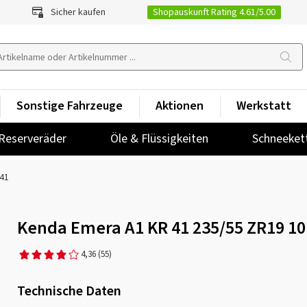
Shopauskunft Rating 4.61/5.00
Sicher kaufen
Sonstige Fahrzeuge
Aktionen
Werkstatt
Reserveräder
Öle & Flüssigkeiten
Schneeket
41
Kenda Emera A1 KR 41 235/55 ZR19 1
4,36
(55)
Technische Daten