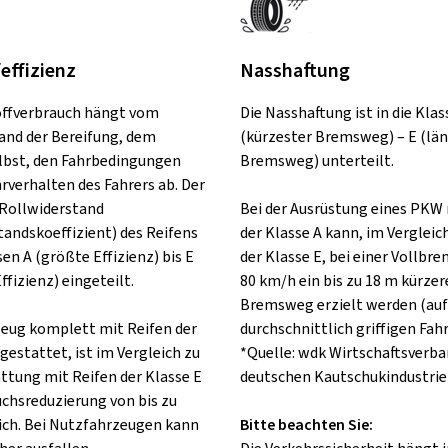
feffizienz
Nasshaftung
offverbrauch hängt vom
Die Nasshaftung ist in die Klas
and der Bereifung, dem
(kürzester Bremsweg) – E (lä
lbst, den Fahrbedingungen
Bremsweg) unterteilt.
rverhalten des Fahrers ab. Der
Rollwiderstand
Bei der Ausrüstung eines PKW 
tandskoeffizient) des Reifens
der Klasse A kann, im Vergleic
sen A (größte Effizienz) bis E
der Klasse E, bei einer Vollbr
ffizienz) eingeteilt.
80 km/h ein bis zu 18 m kürzer
Bremsweg erzielt werden (auf
rzeug komplett mit Reifen der
durchschnittlich griffigen Fah
gestattet, ist im Vergleich zu
*Quelle: wdk Wirtschaftsverba
attung mit Reifen der Klasse E
deutschen Kautschukindustrie 
uchsreduzierung von bis zu
ch. Bei Nutzfahrzeugen kann
Bitte beachten Sie: