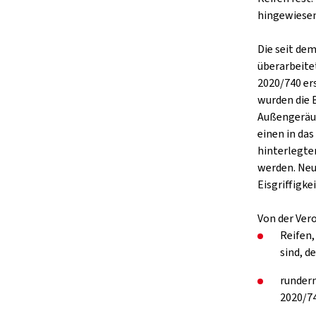
hingewiesen
Die seit de
überarbeite
2020/740 er
wurden die 
Außengeräus
einen in da
hinterlegte
werden. Neu
Eisgriffigkei
Von der Ver
Reifen,
sind, d
rundern
2020/74