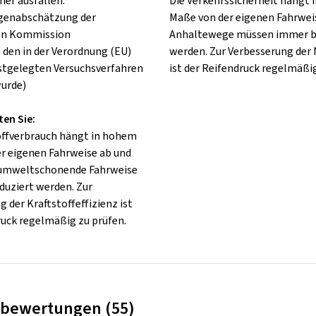
her ausfallen.
Die Verkehrssicherheit hängt
lgenabschätzung der
Maße von der eigenen Fahrweis
en Kommission
Anhaltewege müssen immer b
 den in der Verordnung (EU)
werden. Zur Verbesserung der
stgelegten Versuchsverfahren
ist der Reifendruck regelmäßig
urde)
ten Sie:
offverbrauch hängt in hohem
r eigenen Fahrweise ab und
 umweltschonende Fahrweise
duziert werden. Zur
 der Kraftstoffeffizienz ist
ruck regelmäßig zu prüfen.
bewertungen (55)