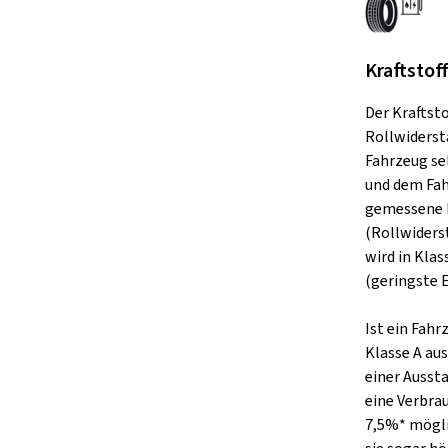
Kraftstof
Der Kraftst
Rollwiderst
Fahrzeug se
und dem Fah
gemessene 
(Rollwiders
wird in Klas
(geringste E
Ist ein Fah
Klasse A aus
einer Ausst
eine Verbra
7,5%* mögli