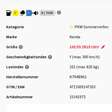
C
B
B | 70dB
Kategorie
PKW Sommerreifen
Marke
Kenda
Größe
235/55 ZR19 101Y
Geschwindigkeits­index
Y (max. 300 km/h)
Lastindex
101 (max. 825 kg)
Herstellernummer
K794B962
GTIN / EAN
4713309147203
Artikelnummer
15341973