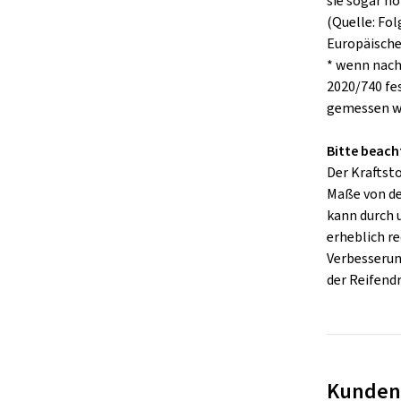
sie sogar hö
(Quelle: Fo
Europäisch
* wenn nach
2020/740 fe
gemessen w
Bitte beach
Der Kraftst
Maße von de
kann durch
erheblich re
Verbesserung
der Reifend
Kunden