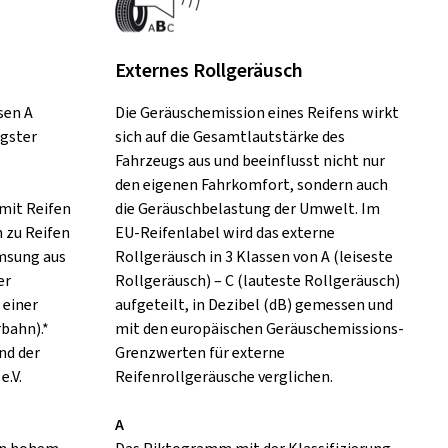
Externes Rollgeräusch
sen A
Die Geräuschemission eines Reifens wirkt
ngster
sich auf die Gesamtlautstärke des
Fahrzeugs aus und beeinflusst nicht nur
den eigenen Fahrkomfort, sondern auch
mit Reifen
die Geräuschbelastung der Umwelt. Im
h zu Reifen
EU-Reifenlabel wird das externe
emsung aus
Rollgeräusch in 3 Klassen von A (leiseste
er
Rollgeräusch) – C (lauteste Rollgeräusch)
 einer
aufgeteilt, in Dezibel (dB) gemessen und
rbahn).*
mit den europäischen Geräuschemissions-
nd der
Grenzwerten für externe
e.V.
Reifenrollgeräusche verglichen.
A