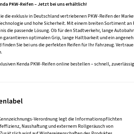
nda PKW-Reifen – Jetzt bei uns erhältlich!
ie die exklusiv in Deutschland vertriebenen PKW-Reifen der Marke
Technologie und hohe Sicherheit. Mit einem breiten Sortiment an 
fnis die passende Lösung. Ob für den Stadtverkehr, lange Autoba
n garantieren optimalen Grip, lange Haltbarkeit und ein angeneh
finden Sie bei uns die perfekten Reifen für Ihr Fahrzeug. Vertrau
n.
klusiven Kenda PKW-Reifen online bestellen – schnell, zuverlässig
enlabel
Kennzeichnungs-Verordnung legt die Informationspflichten
ffeffizienz, Nasshaftung und externem Rollgeräusch von
. Zusätzlich wird auf Wintereigenschaften des Produktes