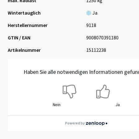
max. Radlast
1250 kg
Wintertauglich
Ja
Herstellernummer
9118
GTIN / EAN
9008070391180
Artikelnummer
15112238
Haben Sie alle notwendigen Informationen gefun
Nein
Ja
Powered by