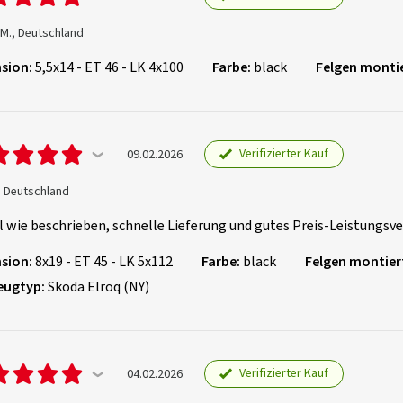
 M., Deutschland
sion:
5,5x14 - ET 46 - LK 4x100
Farbe:
black
Felgen montie
Verifizierter Kauf
09.02.2026
, Deutschland
l wie beschrieben, schnelle Lieferung und gutes Preis-Leistungsve
sion:
8x19 - ET 45 - LK 5x112
Farbe:
black
Felgen montier
eugtyp:
Skoda Elroq (NY)
Verifizierter Kauf
04.02.2026