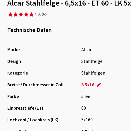
Alcar Stahlfelge - 6,5x16 - ET 60 - LK 5
4,86
(66)
Technische Daten
Marke
Alcar
Design
Stahlfelge
Kategorie
Stahlfelgen
Breite / Durchmesser in Zoll
6.5x16
Farbe
silver
Einpresstiefe (ET)
60
Lochzahl / Lochkreis (LK)
5x160