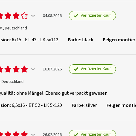
Verifizierter Kauf
04.08.2026
W., Deutschland
sion:
6x15 - ET 43 - LK 5x112
Farbe:
black
Felgen montier
Verifizierter Kauf
16.07.2026
, Deutschland
Qualität ohne Mängel. Ebenso gut verpackt gewesen.
sion:
6,5x16 - ET 52 - LK 5x120
Farbe:
silver
Felgen montie
Verifizierter Kauf
26.02.2026