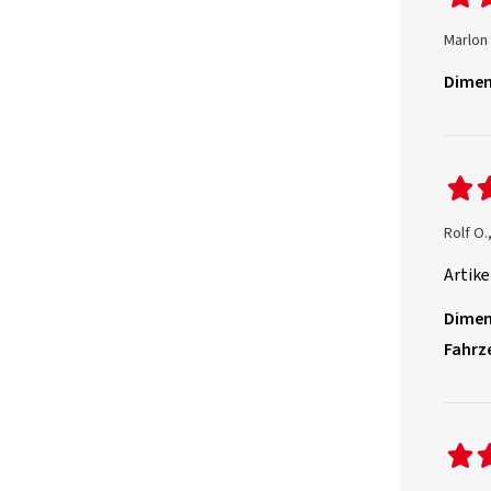
Marlon
Dimen
Rolf O.
Artike
Dimen
Fahrz