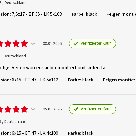
G., Deutschland
sion:
7,5x17 - ET 55 - LK 5x108
Farbe:
black
Felgen montie
Verifizierter Kauf
08.01.2026
E., Deutschland
elge, Reifen wurden sauber montiert und laufen 1a
sion:
6x15 - ET 47 - LK 5x112
Farbe:
black
Felgen montier
Verifizierter Kauf
05.01.2026
S., Deutschland
sion:
6x15 - ET 47 - LK 4x100
Farbe:
black