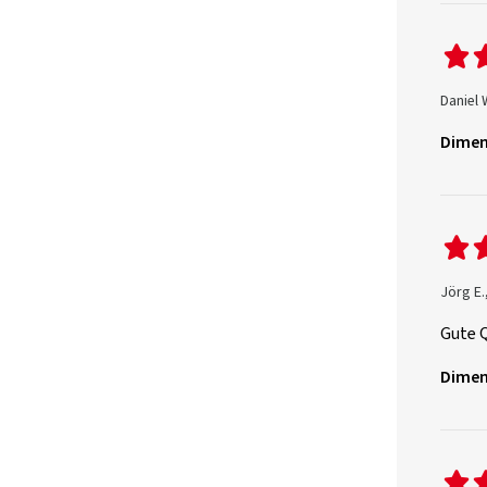
Daniel 
Dimen
Jörg E.
Gute 
Dimen