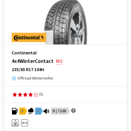
Continental
4x4WinterContact
MO
235/65 R17 104H
Offroad Winterreifen
(5)
D
C
B | 72dB