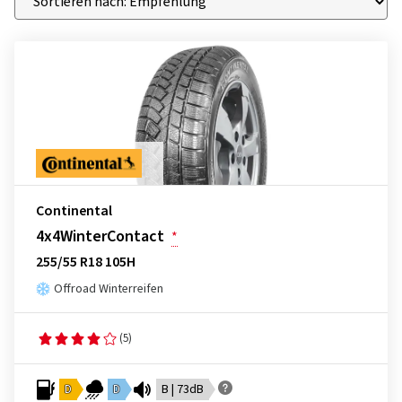
Continental
4x4WinterContact
*
255/55 R18 105H
Offroad Winterreifen
(5)
D
D
B | 73dB