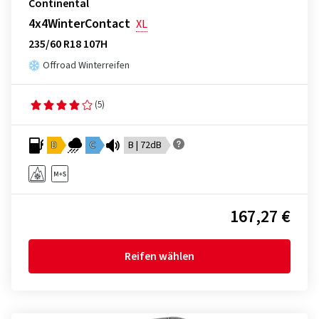
Continental
4x4WinterContact
XL
235/60 R18 107H
Offroad Winterreifen
(5)
D
C
B | 72dB
167,27 €
Reifen wählen