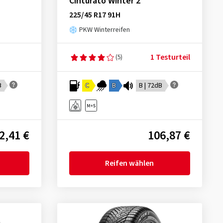
Cinturato Winter 2
225/45 R17 91H
PKW Winterreifen
1 Testurteil
(5)
B
C
B
B | 72dB
2,41 €
106,87 €
Reifen wählen