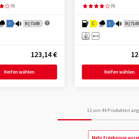
(5)
(5)
B
B | 72dB
C
B
B | 71d
123,14 €
12
Reifen wählen
Reifen wählen
12
von
44
Produkten ang
Mehr Ergebnisse anze