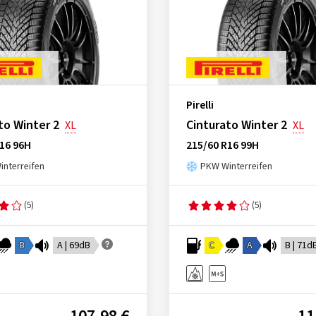
Pirelli
to Winter 2
Cinturato Winter 2
XL
XL
16 96H
215/60 R16 99H
nterreifen
PKW Winterreifen
(5)
(5)
B
A | 69dB
C
A
B | 71d