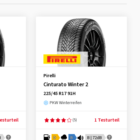
Pirelli
Cinturato Winter 2
225/45 R17 91H
PKW Winterreifen
esturteil
1 Testurteil
(5)
B
D
B
B | 72dB