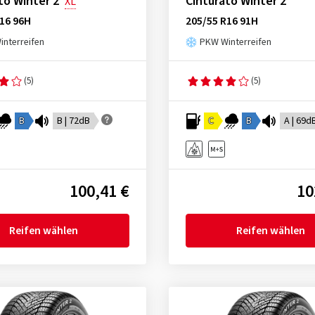
to Winter 2
Cinturato Winter 2
XL
16 96H
205/55 R16 91H
nterreifen
PKW Winterreifen
(5)
(5)
B
B | 72dB
C
B
A | 69d
100,41 €
10
Reifen wählen
Reifen wählen