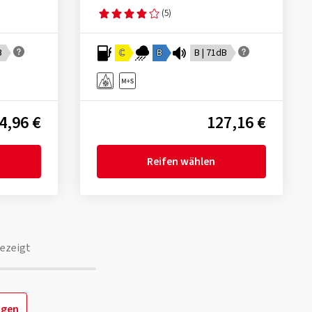
(5)
B
C
B
B | 71dB
4,96 €
127,16 €
Reifen wählen
ezeigt
igen