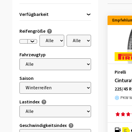
Verfügbarkeit
Empfehlu
Direkt lieferbar
(3)
Reifengröße
Fahrzeugtyp
Pirelli
Saison
Cintura
225/45 R
PKW Wi
Lastindex
Geschwindigkeitsindex
C