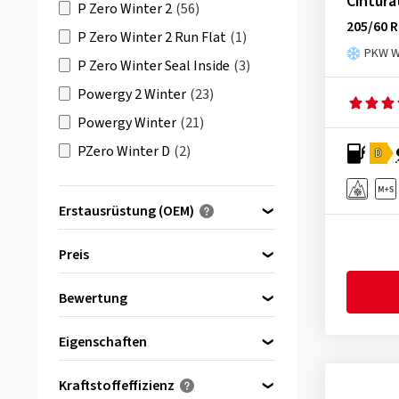
Cintura
P Zero Winter 2
(56)
205/60 R
P Zero Winter 2 Run Flat
(1)
PKW Wi
P Zero Winter Seal Inside
(3)
Powergy 2 Winter
(23)
Powergy Winter
(21)
PZero Winter D
(2)
D
PZero Winter Run Flat
(3)
Scorpion Ice & Snow Run Flat
Erstausrüstung (OEM)
Seal Inside
Optimiert für ...
(1)
Preis
Scorpion Winter
(113)
Bewertung
bis
Scorpion Winter 2
(77)
von
& mehr
(39)
Scorpion Winter 2 Run Flat
(2)
Eigenschaften
Alle Bewertungen
(44)
Scorpion Winter 2 Seal Inside
(4)
Reinforced
(32)
Kraftstoffeffizienz
Scorpion Winter 3
(14)