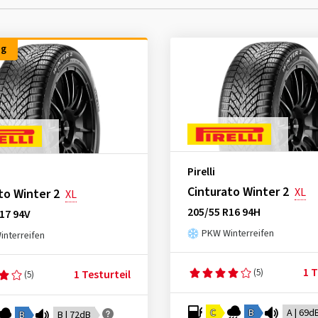
ng
Pirelli
Cinturato Winter 2
XL
to Winter 2
XL
205/55 R16 94H
17 94V
PKW Winterreifen
nterreifen
1 T
(5)
1 Testurteil
(5)
C
B
A | 69d
B
B | 72dB