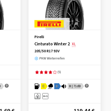
Pirelli
Cinturato Winter 2
XL
205/50 R17 93V
PKW Winterreifen
(5)
B
C
B
B | 71dB