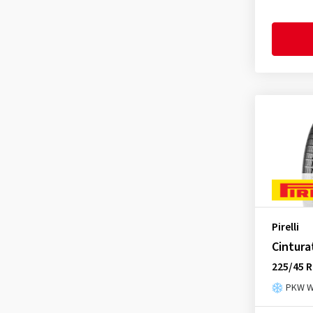
Winter Sottozero 3 Run Flat
(38)
Winter Sottozero 3 Seal Inside
(5)
Pirelli
Cintura
225/45 R
PKW Wi