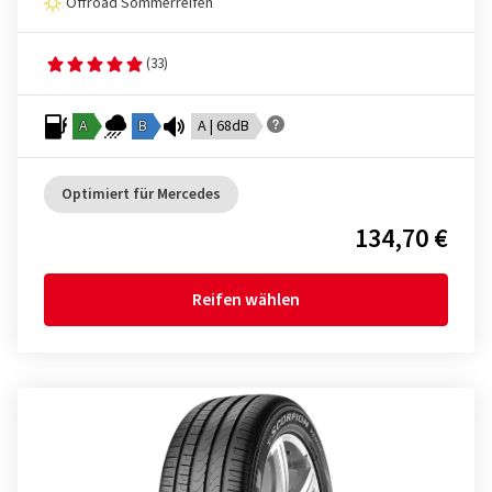
Offroad Sommerreifen
(33)
A
B
A | 68dB
Optimiert für Mercedes
134,70 €
Reifen wählen