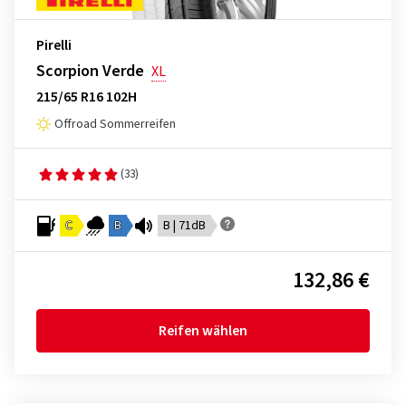
Pirelli
Scorpion Verde
XL
215/65 R16 102H
Offroad Sommerreifen
(33)
C
B
B | 71dB
132,86 €
Reifen wählen