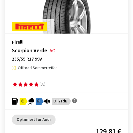
Pirelli
Scorpion Verde
AO
235/55 R17 99V
Offroad Sommerreifen
(33)
C
B
B | 71dB
Optimiert für Audi
129,81 €