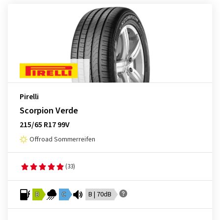
Pirelli
Scorpion Verde
215/65 R17 99V
Offroad Sommerreifen
(33)
B
C
B | 70dB