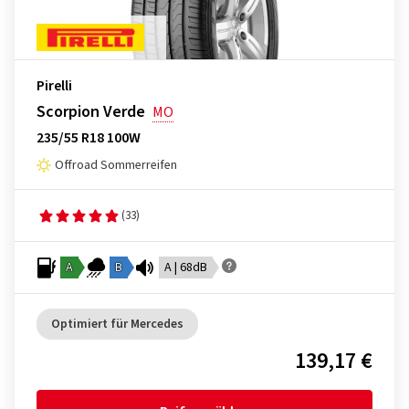
Pirelli
Scorpion Verde
MO
235/55 R18 100W
Offroad Sommerreifen
(33)
A
B
A | 68dB
Optimiert für Mercedes
139,17 €