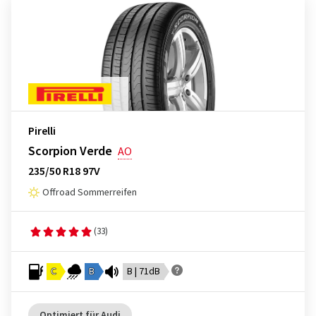
Pirelli
Scorpion Verde
AO
235/50 R18 97V
Offroad Sommerreifen
(33)
C
B
B | 71dB
Optimiert für Audi