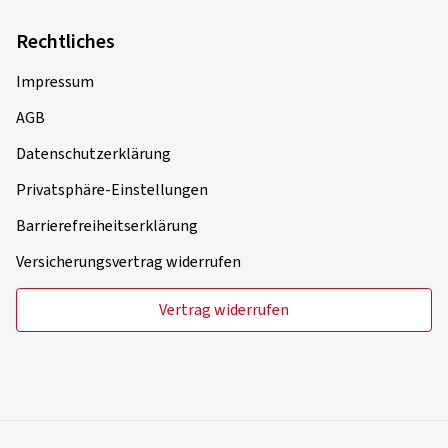
David Z., Deutschland
Felgengröße in Zoll:
8x18 - ET 45 - LK 5x112
Rechtliches
Farbe:
black
Impressum
Felgen montiert auf:
Sommerreifen
AGB
Fahrzeugtyp:
VW Golf VIII Variant (CDV) Facelift
Datenschutzerklärung
Privatsphäre-Einstellungen
12.03.2026
Barrierefreiheitserklärung
Verifizierter Kauf
Versicherungsvertrag widerrufen
Tomasz J., Schweiz
Vertrag widerrufen
Felgengröße in Zoll:
8x18 - ET 45 - LK 5x114,3
Farbe:
black polish
Felgen montiert auf:
Sommerreifen