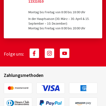
12321010
Verifizierter Kauf
Montag bis Freitag von 8:00 bis 18:00 Uhr
In der Hauptsaison (30. März – 30. April & 15.
Lucie K., Deutschland
September – 10. Dezember):
Montag bis Freitag von 8:00 bis 20:00 Uhr
Felgengröße in Zoll:
8x18 - ET 45 - LK 5x112
Farbe:
black matt
Felgen montiert auf:
Sommerreifen
Folge uns:
10.07.2026
Verifizierter Kauf
Zahlungsmethoden
Dirk K., Deutschland
Schöne Felgen alles gut
Felgengröße in Zoll:
7,5x17 - ET 30 - LK 5x112