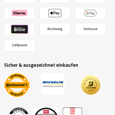
Farbe:
withe silver
06.07.2026
Rechnung
Vorkasse
Verifizierter Kauf
Zahlpause
Herr Wolfgang S., Deutschland
Die Bestellung lief super, auch die Frage die ich hatte,
Sicher & ausgezeichnet einkaufen
wurde von einem Mitarbeiter am Telefon sehr
freundlich beantwortet. Auch hat er nach meinen
Fahrzeugdaten bestätigt, das die Räder auf mein
Fahrzeug passen. Die Räder wurden auch schnell
geliefert, und meiner Meinung sehr ordentlich
eingepackt.
Felgengröße in Zoll:
7,5x17 - ET 45 - LK 5x112
Farbe:
black polish