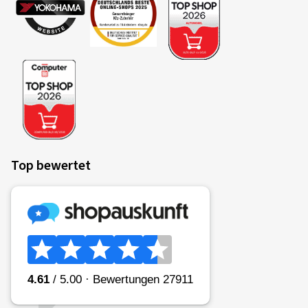
Felgen montiert auf:
Winterreifen
13.06.2026
Verifizierter Kauf
David L., Deutschland
Top bewertet
Felgengröße in Zoll:
8x18 - ET 30 - LK 5x112
Farbe:
black
Felgen montiert auf:
Sommerreifen
26.05.2026
Verifizierter Kauf