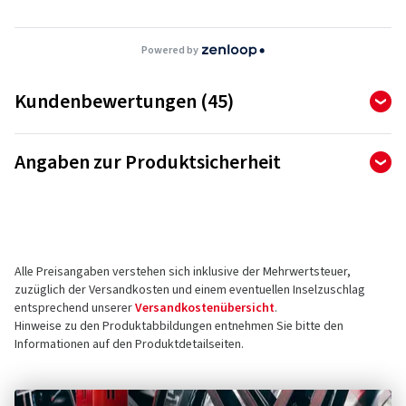
Powered by
Kundenbewertungen (45)
4,84
Ø
/ 5 Sterne
Angaben zur Produktsicherheit
von insgesamt 45 Bewertungen
Hersteller
Bewertungen können nur von Kunden veröffentlicht werden,
die den Artikel
bestellt und erhalten
haben.
AD Vimotion GmbH
Liebigstrasse 27
Alle Preisangaben verstehen sich inklusive der Mehrwertsteuer,
73760 Ostfildern
5 Sterne
(38)
zuzüglich der Versandkosten und einem eventuellen Inselzuschlag
Deutschland
4 Sterne
(7)
entsprechend unserer
Versandkostenübersicht
.
Hinweise zu den Produktabbildungen entnehmen Sie bitte den
3 Sterne
(0)
Kontakt für Produktsicherheit (kein
Informationen auf den Produktdetailseiten.
2 Sterne
(0)
Kundensupport)
1 Sterne
(0)
E-Mail:
Haendler@oxigin.de