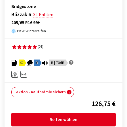
Bridgestone
Blizzak 6
XL
Enliten
205/65 R16 99H
PKW Winterreifen
(21)
C
B
B | 70dB
Aktion - Kaufprämie sichern
126,75 €
Reifen wählen