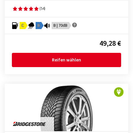
(54)
C
B
B | 70dB
49,28 €
Reifen wählen