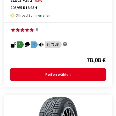
Ecsta PS71
BSW
205/65 R16 95H
Offroad Sommerreifen
(3)
A
C
B | 71dB
78,08 €
Reifen wählen