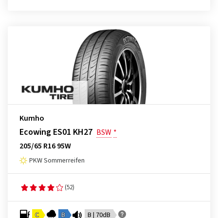
Kumho
Ecowing ES01 KH27
BSW
*
205/65 R16 95W
PKW Sommerreifen
(52)
C
B
B | 70dB