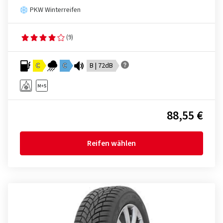
PKW Winterreifen
(9)
C
C
B | 72dB
88,55 €
Reifen wählen