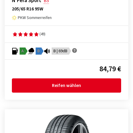
N'Fera Sport
BS
205/65 R16 95W
PKW Sommerreifen
(49)
A
B
B | 69dB
84,79 €
Reifen wählen