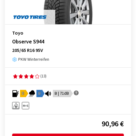
Toyo
Observe S944
205/65 R16 95V
PKW Winterreifen
(13)
D
B
B | 71dB
90,96 €