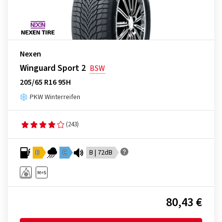
Nexen
Winguard Sport 2
BSW
205/65 R16 95H
PKW Winterreifen
(243)
D
C
B | 72dB
80,43 €