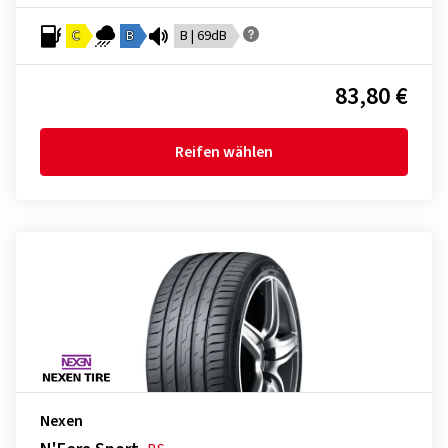
C
B
B | 69dB
83,80 €
Reifen wählen
Nexen