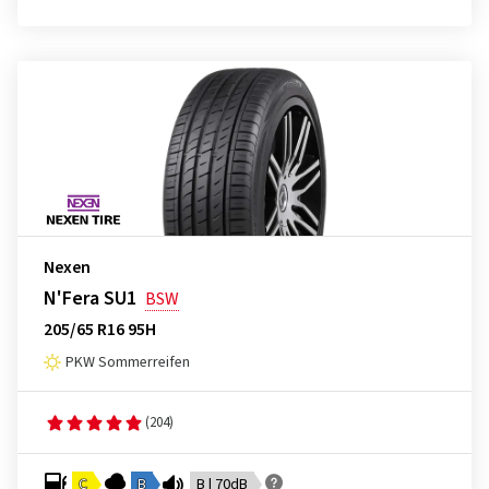
Nexen
N'Fera SU1
BSW
205/65 R16 95H
PKW Sommerreifen
(204)
C
B
B | 70dB