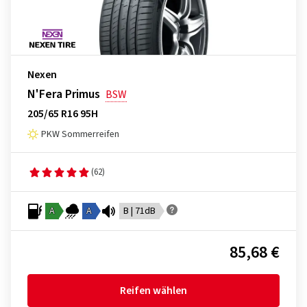
Nexen
N'Fera Primus
BSW
205/65 R16 95H
PKW Sommerreifen
(62)
A
A
B | 71dB
85,68 €
Reifen wählen