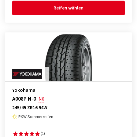
Reifen wählen
Yokohama
A008P N-0
N0
245/45 ZR16 94W
PKW Sommerreifen
(1)