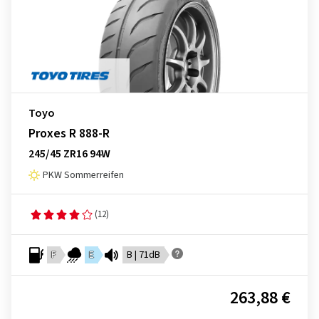
Toyo
Proxes R 888-R
245/45 ZR16 94W
PKW Sommerreifen
(12)
F
E
B | 71dB
263,88 €