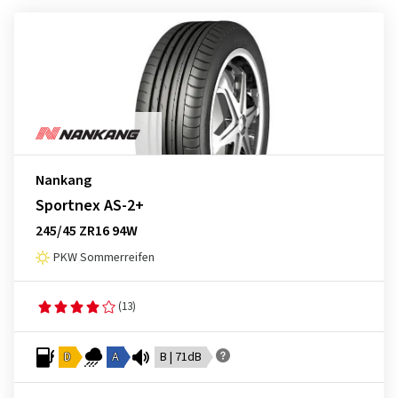
Nankang
Sportnex AS-2+
245/45 ZR16 94W
PKW Sommerreifen
(13)
D
A
B | 71dB