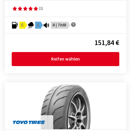
(1)
C
C
B | 70dB
151,84 €
Reifen wählen