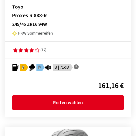
Toyo
Proxes R 888-R
245/45 ZR16 94W
PKW Sommerreifen
(12)
D
D
B | 71dB
161,16 €
Reifen wählen