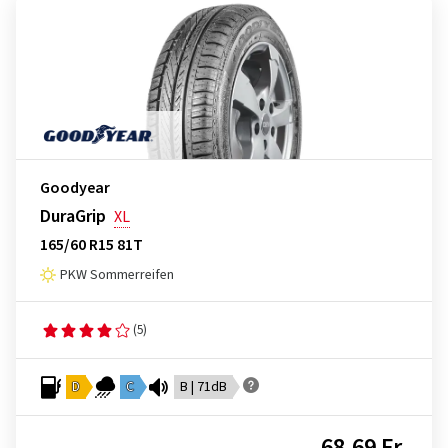
Goodyear
DuraGrip
XL
165/60 R15 81T
PKW Sommerreifen
(5)
D
C
B | 71dB
68,69 Fr.