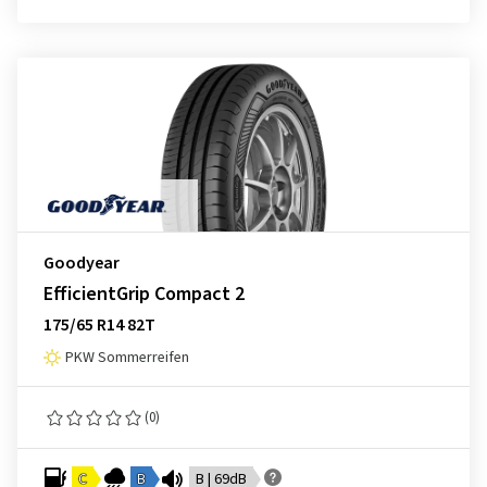
Goodyear
EfficientGrip Compact 2
175/65 R14 82T
PKW Sommerreifen
(0)
C
B
B | 69dB