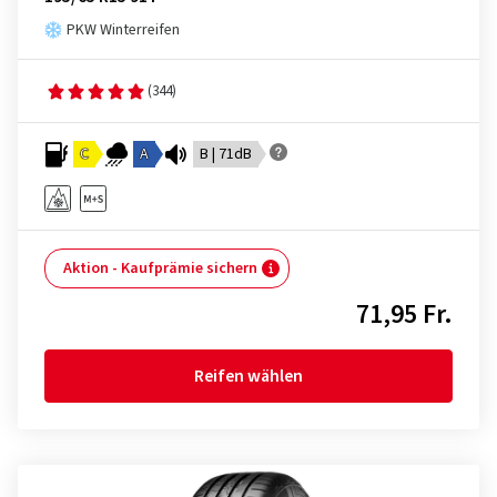
PKW Winterreifen
(344)
C
A
B | 71dB
Aktion - Kaufprämie sichern
71,95 Fr.
Reifen wählen