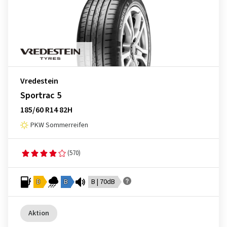
Vredestein
Sportrac 5
185/60 R14 82H
PKW Sommerreifen
(570)
D
B
B | 70dB
Aktion