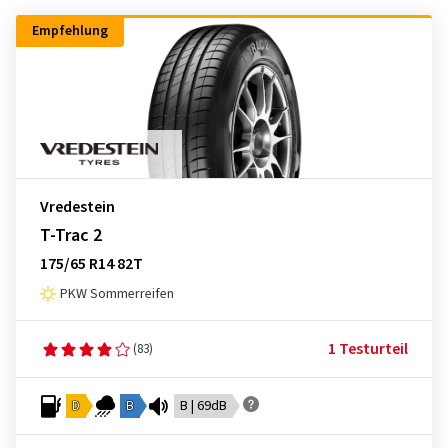
Empfehlung
Vredestein
T-Trac 2
175/65 R14 82T
PKW Sommerreifen
1 Testurteil
(83)
D
B
B | 69dB