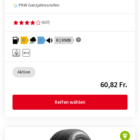
PKW Ganzjahresreifen
(637)
D
C
B | 69dB
Aktion
60,82 Fr.
Reifen wählen