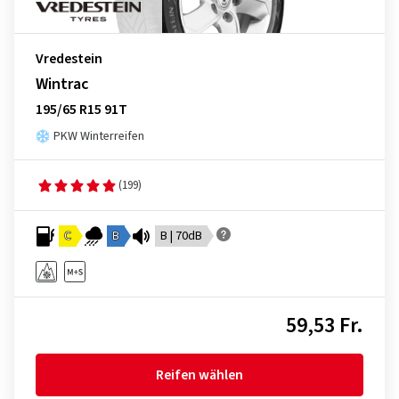
Vredestein
Wintrac
195/65 R15 91T
PKW Winterreifen
(199)
C
B
B | 70dB
59,53 Fr.
Reifen wählen