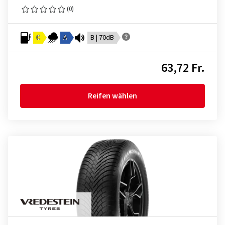
(0)
C
A
B | 70dB
63,72 Fr.
Reifen wählen