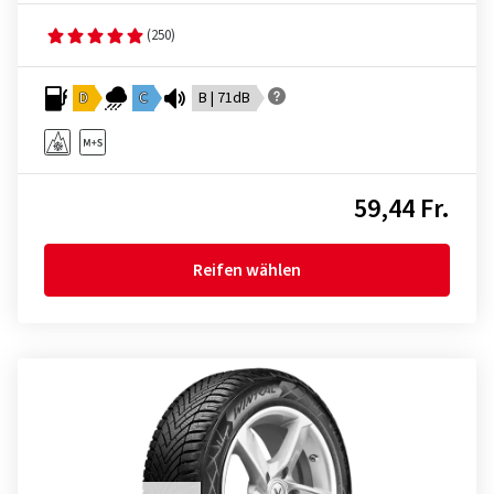
(250)
D
C
B | 71dB
59,44 Fr.
Reifen wählen