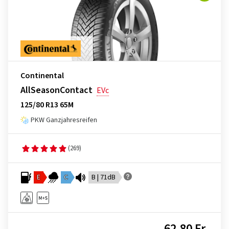
Continental
AllSeasonContact
EVc
125/80 R13 65M
PKW Ganzjahresreifen
(269)
E
C
B | 71dB
62,80 Fr.