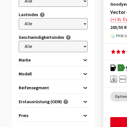
Goodye
Vector
Lastindex
(+)
XL
E
205/55 R
PKW Ga
Geschwindigkeitsindex
Marke
A
Modell
Bitte zuerst eine Marke wählen
Bridgestone
(204)
Reifensegment
Continental
(391)
Premiumreifen
(1381)
Optimi
Erstausrüstung (OEM)
Cooper
(2)
Markenreifen
(329)
Optimiert für ...
Dunlop
(14)
Qualitätsreifen
(21)
Preis
Falken
(38)