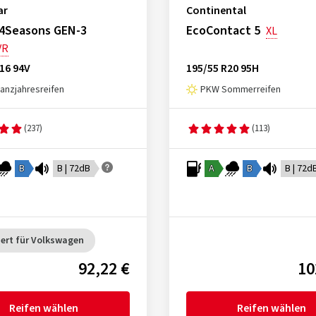
ar
Continental
 4Seasons GEN-3
EcoContact 5
XL
VR
16 94V
195/55 R20 95H
nzjahresreifen
PKW Sommerreifen
(237)
(113)
B
B | 72dB
A
B
B | 72d
ert für Volkswagen
92,22 €
10
Reifen wählen
Reifen wählen