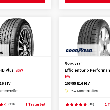
Goodyear
HD Plus
EfficientGrip Performa
BSW
EVr
16 91V
205/55 R16 91V
ommerreifen
PKW Sommerreifen
1 Testurteil
1 T
(238)
(388)