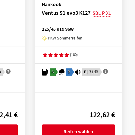
Hankook
Ventus S1 evo3 K127
SBL
P
XL
225/45 R19 96W
PKW Sommerreifen
(180)
B
A
B
B | 71dB
2,41 €
122,62 €
Reifen wählen