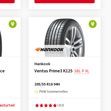
Hankook
nce
Ventus Prime3 K125
SBL
P
XL
205/55 R16 94H
PKW Sommerreifen
esturteil
(312)