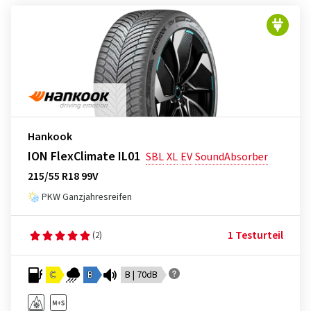
Hankook
ION FlexClimate IL01
SBL
XL
EV
SoundAbsorber
215/55 R18 99V
PKW Ganzjahresreifen
1 Testurteil
(2)
C
B
B | 70dB