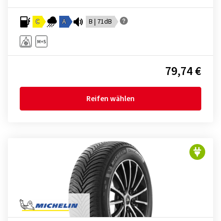
C
A
B | 71dB
79,74 €
Reifen wählen