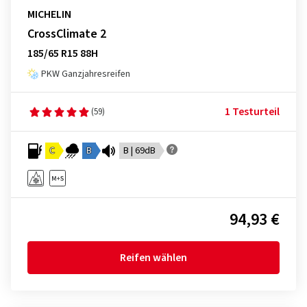
MICHELIN
CrossClimate 2
185/65 R15 88H
PKW Ganzjahresreifen
1 Testurteil
(59)
C
B
B | 69dB
94,93 €
Reifen wählen