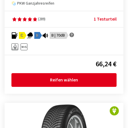
PKW Ganzjahresreifen
1 Testurteil
(289)
C
B
B | 70dB
66,24 €
Reifen wählen