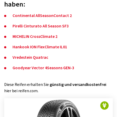
haben:
Continental AllSeasonContact 2
Pirelli Cinturato All Season SF3
MICHELIN CrossClimate 2
Hankook ION FlexClimate IL01
Vredestein Quatrac
Goodyear Vector 4Seasons GEN-3
Diese Reifen erhalten Sie
günstig und
versandkostenfrei
hier bei reifen.com.