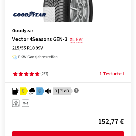
Goodyear
Vector 4Seasons GEN-3
XL
EVr
215/55 R18 99V
PKW Ganzjahresreifen
1 Testurteil
(237)
C
C
B | 71dB
152,77 €