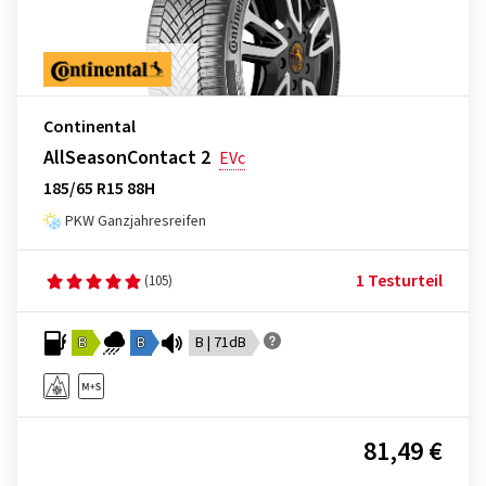
Continental
AllSeasonContact 2
EVc
185/65 R15 88H
PKW Ganzjahresreifen
1 Testurteil
(105)
B
B
B | 71dB
81,49 €