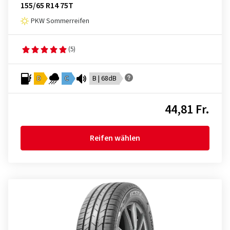
155/65 R14 75T
PKW Sommerreifen
(5)
D
C
B | 68dB
44,81 Fr.
Reifen wählen