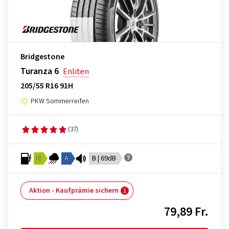
Bridgestone
Turanza 6
Enliten
205/55 R16 91H
PKW Sommerreifen
(37)
B
A
B | 69dB
Aktion - Kaufprämie sichern
79,89 Fr.