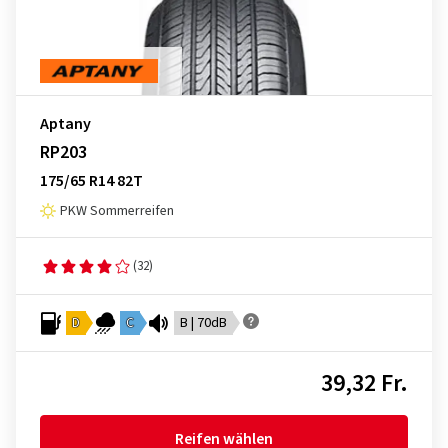
Aptany
RP203
175/65 R14 82T
PKW Sommerreifen
(32)
D
C
B | 70dB
39,32 Fr.
Reifen wählen