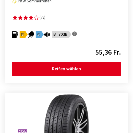
PKW Sommerreifen
(72)
D
C
B | 70dB
55,36 Fr.
Reifen wählen