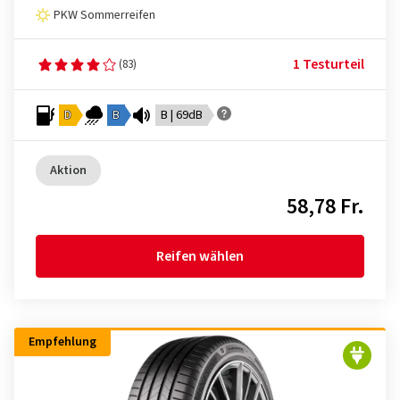
PKW Sommerreifen
1 Testurteil
(83)
D
B
B | 69dB
Aktion
58,78 Fr.
Reifen wählen
Empfehlung