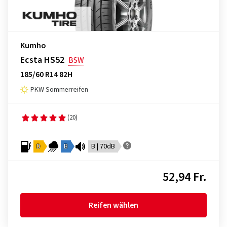
Kumho
Ecsta HS52
BSW
185/60 R14 82H
PKW Sommerreifen
(20)
D
B
B | 70dB
52,94 Fr.
Reifen wählen