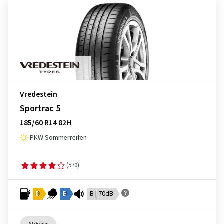
Vredestein
Sportrac 5
185/60 R14 82H
PKW Sommerreifen
(570)
D
B
B | 70dB