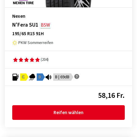
Nexen
N'Fera SU1
BSW
195/65 R15 91H
PKW Sommerreifen
(204)
C
B
B | 69dB
58,16 Fr.
Reifen wählen