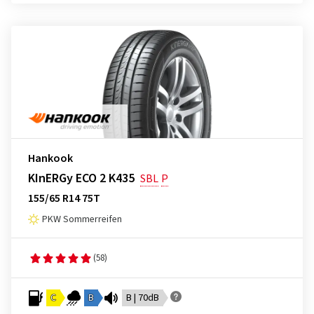
Hankook
KInERGy ECO 2 K435
SBL
P
155/65 R14 75T
PKW Sommerreifen
(58)
C
B
B | 70dB