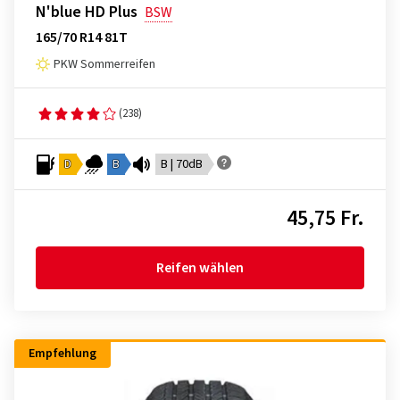
N'blue HD Plus
BSW
165/70 R14 81T
PKW Sommerreifen
(238)
D
B
B | 70dB
45,75 Fr.
Reifen wählen
Empfehlung