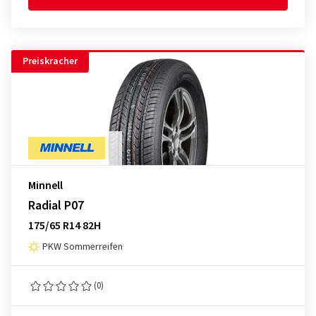
Preiskracher
Minnell
Radial P07
175/65 R14 82H
PKW Sommerreifen
(0)