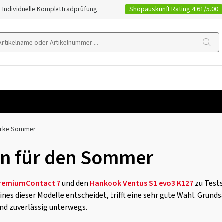
Shopauskunft Rating 4.61/5.00
Individuelle Komplettradprüfung
arke Sommer
en für den Sommer
PremiumContact 7
und den
Hankook Ventus S1 evo3 K127
zu Tests
nes dieser Modelle entscheidet, trifft eine sehr gute Wahl. Grund
und zuverlässig unterwegs.