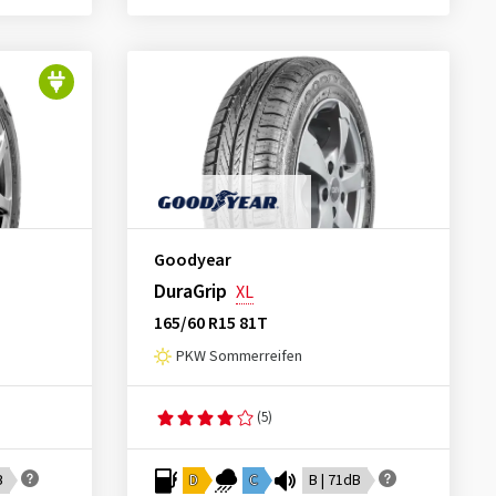
Goodyear
DuraGrip
XL
165/60 R15 81T
PKW Sommerreifen
(5)
B
D
C
B | 71dB