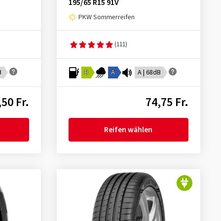
195/65 R15 91V
PKW Sommerreifen
(111)
B
B
A
A | 68dB
,50 Fr.
74,75 Fr.
Reifen wählen