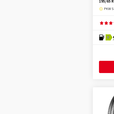
195/65 R
PKW S
B