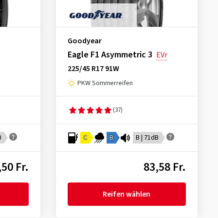
Goodyear
Eagle F1 Asymmetric 3
EVr
225/45 R17 91W
PKW Sommerreifen
(37)
B
C
B
B | 71dB
,50 Fr.
83,58 Fr.
Reifen wählen