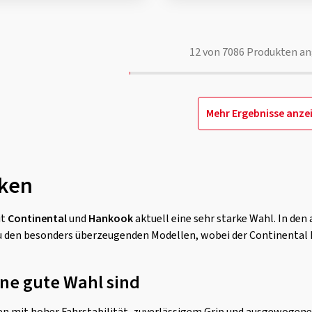
12
von
7086
Produkten an
Mehr Ergebnisse anze
rken
it
Continental
und
Hankook
aktuell eine sehr starke Wahl. In de
u den besonders überzeugenden Modellen, wobei der Continenta
ne gute Wahl sind