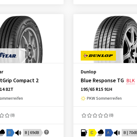
ar
Dunlop
ntGrip Compact 2
Blue Response TG
BLK
14 82T
195/65 R15 91H
ommerreifen
PKW Sommerreifen
(0)
(0)
B
B | 69dB
C
A
B | 70d