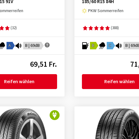
15 91V
185/60 R15 84H
ommerreifen
PKW Sommerreifen
(32)
(388)
A
B | 69dB
B
C
B | 69d
69,51 Fr.
71
Reifen wählen
Reifen wählen