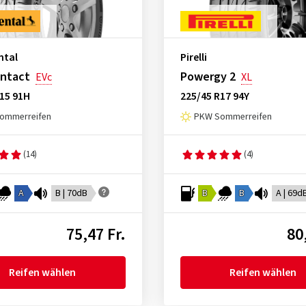
ntal
Pirelli
ontact
Powergy 2
EVc
XL
15 91H
225/45 R17 94Y
ommerreifen
PKW Sommerreifen
(14)
(4)
A
B | 70dB
B
B
A | 69d
75,47 Fr.
80
Reifen wählen
Reifen wählen