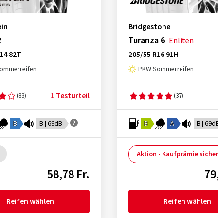
ein
Bridgestone
2
Turanza 6
Enliten
14 82T
205/55 R16 91H
ommerreifen
PKW Sommerreifen
1 Testurteil
(83)
(37)
B
B | 69dB
B
A
B | 69d
Aktion - Kaufprämie siche
58,78 Fr.
79
Reifen wählen
Reifen wählen