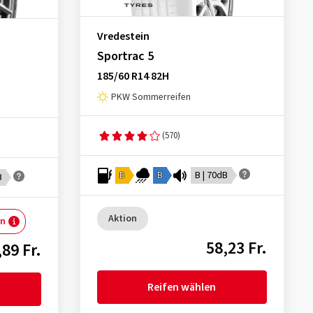
Vredestein
Sportrac 5
185/60 R14 82H
PKW Sommerreifen
(570)
D
B
B | 70dB
B
Aktion
rn
58,23 Fr.
,89 Fr.
Reifen wählen