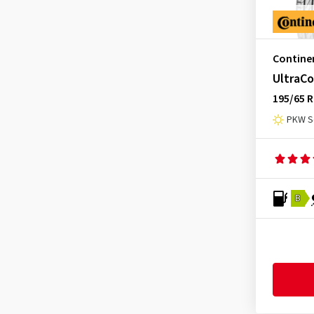
Contine
UltraC
195/65 R
PKW S
B