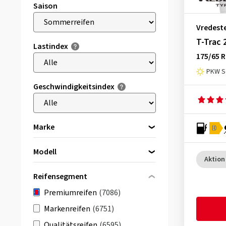
Saison
Vredest
T-Trac 
Lastindex
175/65 R
PKW S
Geschwindigkeitsindex
Marke
D
Bridgestone
(947)
Modell
Continental
(1674)
Aktion
Bitte zuerst eine Marke wählen
Dunlop
(451)
Reifensegment
Goodyear
(927)
Premiumreifen
(7086)
MICHELIN
(1383)
Markenreifen
(6751)
Pirelli
(1385)
Qualitätsreifen
(6595)