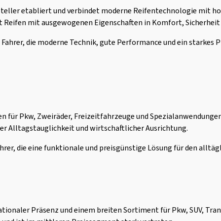
steller etabliert und verbindet moderne Reifentechnologie mit ho
et Reifen mit ausgewogenen Eigenschaften in Komfort, Sicherhei
 Fahrer, die moderne Technik, gute Performance und ein starkes P
en für Pkw, Zweiräder, Freizeitfahrzeuge und Spezialanwendungen
r Alltagstauglichkeit und wirtschaftlicher Ausrichtung.
hrer, die eine funktionale und preisgünstige Lösung für den alltäg
nationaler Präsenz und einem breiten Sortiment für Pkw, SUV, Tra