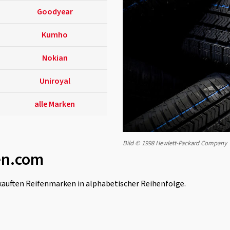
Goodyear
Kumho
Nokian
Uniroyal
alle Marken
Bild © 1998 Hewlett-Packard Company
en.com
rkauften Reifenmarken in alphabetischer Reihenfolge.