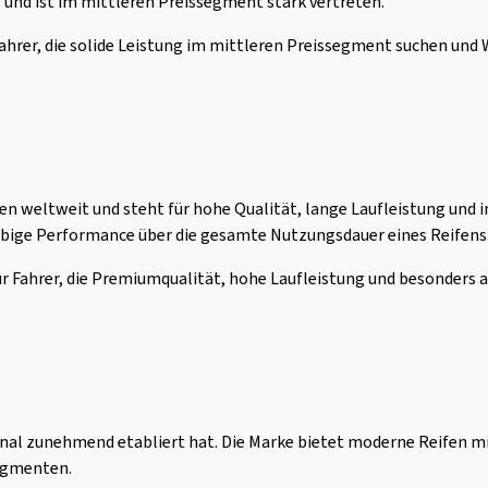
und ist im mittleren Preissegment stark vertreten.
ahrer, die solide Leistung im mittleren Preissegment suchen und 
n weltweit und steht für hohe Qualität, lange Laufleistung und i
lebige Performance über die gesamte Nutzungsdauer eines Reifens
r Fahrer, die Premiumqualität, hohe Laufleistung und besonders 
ional zunehmend etabliert hat. Die Marke bietet moderne Reifen m
segmenten.