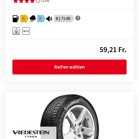
(259)
D
D
B | 71dB
59,21 Fr.
Reifen wählen