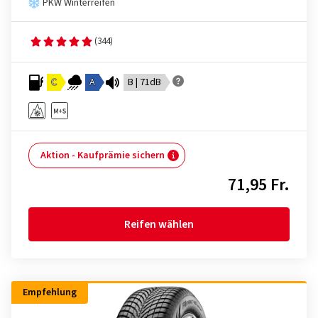
PKW Winterreifen
(344)
C
A
B | 71dB
Aktion - Kaufprämie sichern
71,95 Fr.
Reifen wählen
Empfehlung