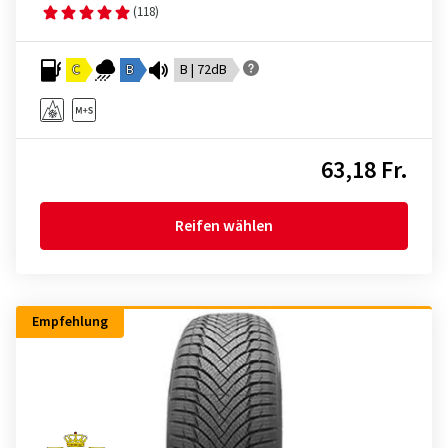
(118)
C
B
B | 72dB
63,18 Fr.
Reifen wählen
Empfehlung