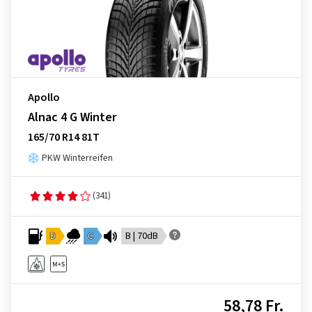
Apollo
Alnac 4 G Winter
165/70 R14 81T
PKW Winterreifen
(341)
D
C
B | 70dB
58,78 Fr.