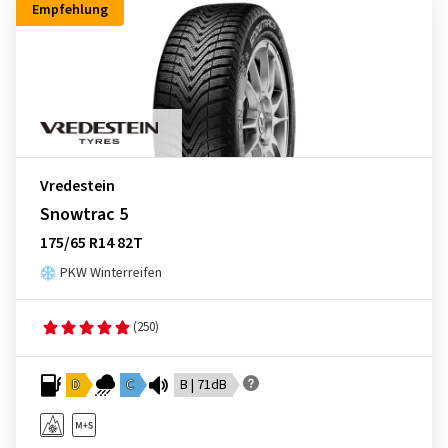
Empfehlung
Vredestein
Snowtrac 5
175/65 R14 82T
PKW Winterreifen
(250)
D
C
B | 71dB