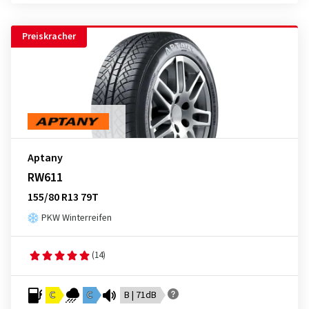
Preiskracher
Aptany
RW611
155/80 R13 79T
PKW Winterreifen
(14)
C
C
B | 71dB