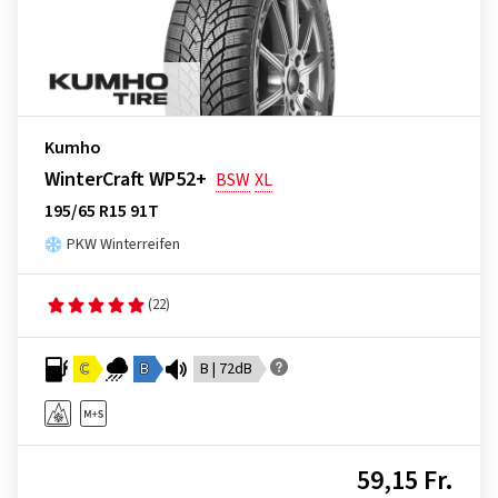
Kumho
WinterCraft WP52+
BSW
XL
195/65 R15 91T
PKW Winterreifen
(22)
C
B
B | 72dB
59,15 Fr.