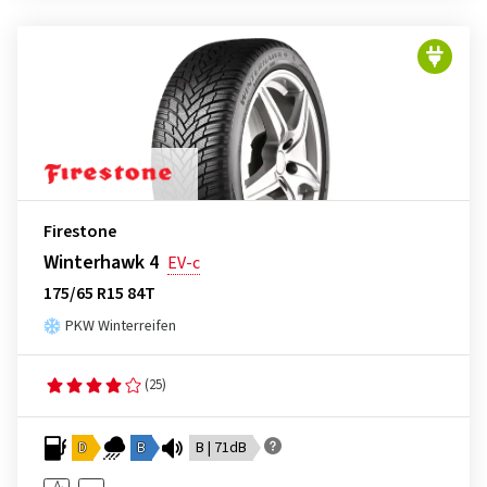
Firestone
Winterhawk 4
EV-c
175/65 R15 84T
PKW Winterreifen
(25)
D
B
B | 71dB