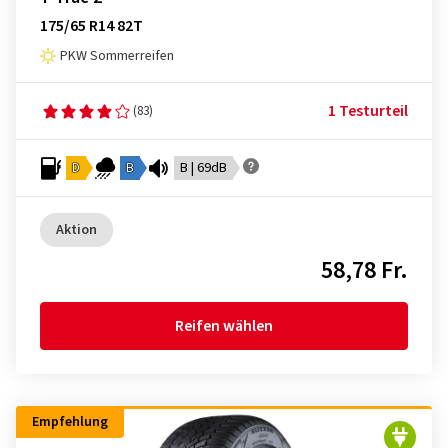
175/65 R14 82T
PKW Sommerreifen
1 Testurteil
(83)
D
B
B | 69dB
Aktion
58,78 Fr.
Reifen wählen
Empfehlung