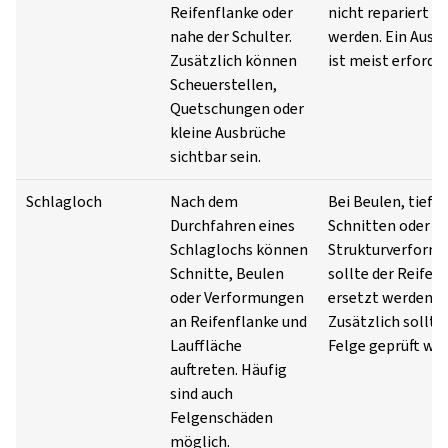
Reifenflanke oder
nicht repariert
nahe der Schulter.
werden. Ein Aust
Zusätzlich können
ist meist erforder
Scheuerstellen,
Quetschungen oder
kleine Ausbrüche
sichtbar sein.
Schlagloch
Nach dem
Bei Beulen, tiefe
Durchfahren eines
Schnitten oder
Schlaglochs können
Strukturverform
Schnitte, Beulen
sollte der Reifen
oder Verformungen
ersetzt werden.
an Reifenflanke und
Zusätzlich sollte 
Lauffläche
Felge geprüft we
auftreten. Häufig
sind auch
Felgenschäden
möglich.