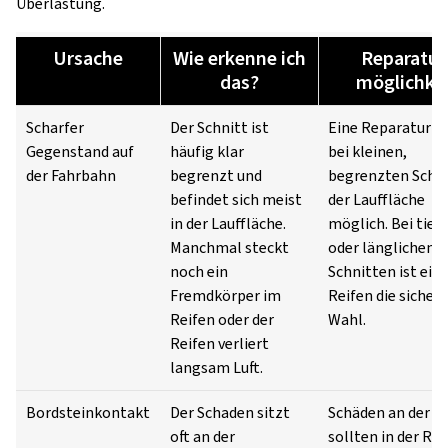
Überlastung.
Ursache
Wie erkenne ich
Reparatur
das?
möglichke
Scharfer
Der Schnitt ist
Eine Reparatur is
Gegenstand auf
häufig klar
bei kleinen,
der Fahrbahn
begrenzt und
begrenzten Schäd
befindet sich meist
der Lauffläche
in der Lauffläche.
möglich. Bei tief
Manchmal steckt
oder länglichen
noch ein
Schnitten ist ein
Fremdkörper im
Reifen die sichere
Reifen oder der
Wahl.
Reifen verliert
langsam Luft.
Bordsteinkontakt
Der Schaden sitzt
Schäden an der F
oft an der
sollten in der Re