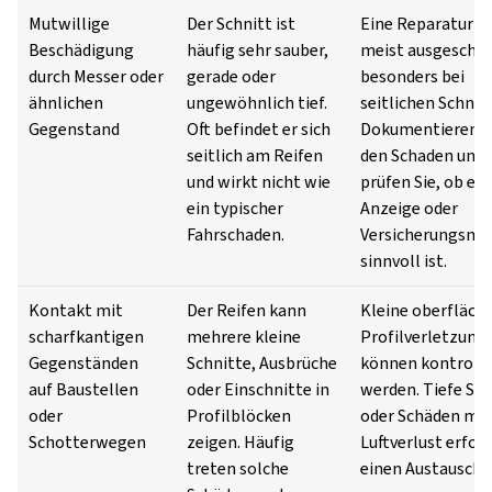
Mutwillige
Der Schnitt ist
Eine Reparatur is
Beschädigung
häufig sehr sauber,
meist ausgeschlo
durch Messer oder
gerade oder
besonders bei
ähnlichen
ungewöhnlich tief.
seitlichen Schnit
Gegenstand
Oft befindet er sich
Dokumentieren S
seitlich am Reifen
den Schaden und
und wirkt nicht wie
prüfen Sie, ob ein
ein typischer
Anzeige oder
Fahrschaden.
Versicherungsme
sinnvoll ist.
Kontakt mit
Der Reifen kann
Kleine oberflächl
scharfkantigen
mehrere kleine
Profilverletzung
Gegenständen
Schnitte, Ausbrüche
können kontrolli
auf Baustellen
oder Einschnitte in
werden. Tiefe Sch
oder
Profilblöcken
oder Schäden mit
Schotterwegen
zeigen. Häufig
Luftverlust erfor
treten solche
einen Austausch.