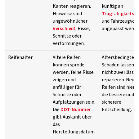
Kanten reagieren.
künftig an
Hinweise sind
Tragfähigkeitsin
ungewöhnlicher
und Fahrzeugvor
Verschleiß
, Risse,
angepasst werde
Schnitte oder
Verformungen.
Reifenalter
Ältere Reifen
Altersbedingte
können spröde
Schäden lassen si
werden, feine Risse
nicht zuverlässig
zeigen und
reparieren. Neue
anfälliger für
Reifen sind hier k
Schnitte oder
die bessere und
Aufplatzungen sein.
sicherere
Die
DOT-Nummer
Entscheidung.
gibt Auskunft über
das
Herstellungsdatum.