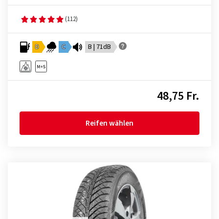
(112)
D
C
B | 71dB
48,75 Fr.
Reifen wählen