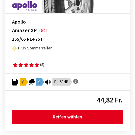
Apollo
Amazer XP
DOT
155/65 R14 75T
PKW Sommerreifen
(5)
D
C
B | 68dB
44,82 Fr.
Reifen wählen