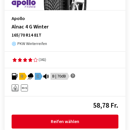
Apollo
Alnac 4 G Winter
165/70 R14 81T
PKW Winterreifen
(341)
D
C
B | 70dB
58,78 Fr.
Reifen wählen