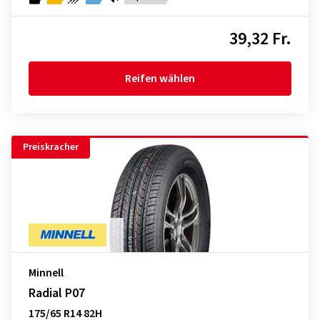
39,32 Fr.
Reifen wählen
Preiskracher
Minnell
Radial P07
175/65 R14 82H