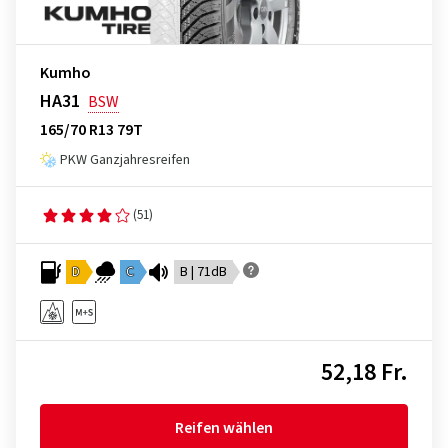
Kumho
HA31
BSW
165/70 R13 79T
PKW Ganzjahresreifen
(51)
D
C
B | 71dB
52,18 Fr.
Reifen wählen