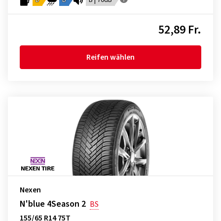
D
B
B | 70dB
52,89 Fr.
Reifen wählen
Nexen
N'blue 4Season 2
BS
155/65 R14 75T