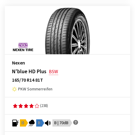
Nexen
N'blue HD Plus
BSW
165/70 R14 81T
PKW Sommerreifen
(238)
D
B
B | 70dB