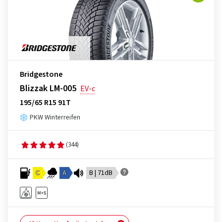
Bridgestone
Blizzak LM-005
EV-c
195/65 R15 91T
PKW Winterreifen
(344)
C
A
B | 71dB