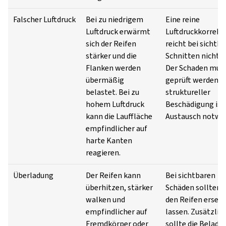
Falscher Luftdruck
Bei zu niedrigem
Eine reine
Luftdruck erwärmt
Luftdruckkorrekt
sich der Reifen
reicht bei sichtb
stärker und die
Schnitten nicht a
Flanken werden
Der Schaden mus
übermäßig
geprüft werden; b
belastet. Bei zu
struktureller
hohem Luftdruck
Beschädigung ist 
kann die Lauffläche
Austausch notwe
empfindlicher auf
harte Kanten
reagieren.
Überladung
Der Reifen kann
Bei sichtbaren
überhitzen, stärker
Schäden sollten S
walken und
den Reifen erset
empfindlicher auf
lassen. Zusätzlic
Fremdkörper oder
sollte die Beladu