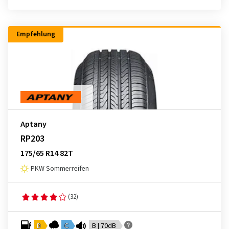
Empfehlung
Aptany
RP203
175/65 R14 82T
PKW Sommerreifen
(32)
D
C
B | 70dB