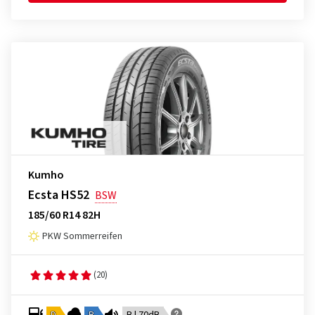
Kumho
Ecsta HS52
BSW
185/60 R14 82H
PKW Sommerreifen
(20)