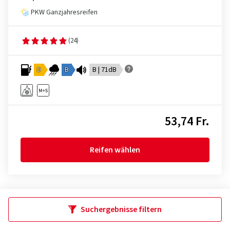
PKW Ganzjahresreifen
(24)
D
B
B | 71dB
53,74 Fr.
Reifen wählen
Suchergebnisse filtern
12
von
38799
Produkten angezeigt