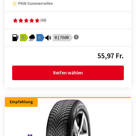
PKW Sommerreifen
(68)
B
B
B | 70dB
55,97 Fr.
Reifen wählen
Empfehlung