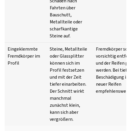
Schäden nach
Fahrten über
Bauschutt,
Metallteile oder
scharfkantige
Steine auf.
Eingeklemmte
Steine, Metallteile
Fremdkörper sol
Fremdkörper im
oder Glassplitter
vorsichtig entfer
Profil
können sich im
und der Reifen ge
Profil festsetzen
werden. Bei tiefe
und mit der Zeit
Beschädigung ist 
tiefer einarbeiten.
neuer Reifen
Der Schnitt wirkt
empfehlenswert.
manchmal
zunächst klein,
kann sich aber
vergrößern.